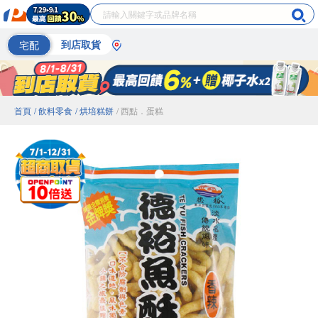
宅配
到店取貨
首頁
/ 飲料零食
/ 烘培糕餅
/ 西點．蛋糕