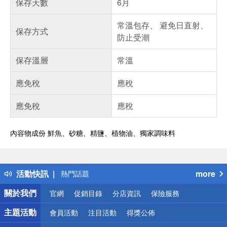
保存天數
6月
常溫包存、 避免日直射、
保存方式
防止受潮
保存溫層
常溫
應免稅
應稅
應免稅
應稅
內容物成份 鮮魚、砂糖、精鹽、植物油、獨家調味料
偏遠地區配送
詐騙網頁！請小心！
得獎公告
活動快訊
more
熱門話題
銀行優惠
關於我們
官網
促銷目錄
分店資訊
保險服務
偏遠地區配送
詐騙網頁！請小心！
主題活動
會員活動
注目活動
得獎公佈