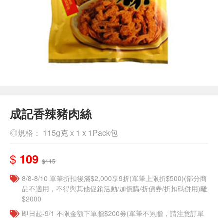
成記香辣豬肉絲
◎規格： 115g克 x 1 x 1Pack包
$
109
$115
8/8-8/10 單筆折扣後滿$2,000享9折(單筆上限折$500)(部分商
品不適用，不得與其他促銷活動/加價購/折價券/折扣碼併用)離
$2000
即日起-9/1 不限金額下單贈$200券(單筆不累贈，請注意訂單