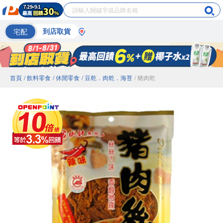
宅配
到店取貨
首頁
/ 飲料零食
/ 休閒零食
/ 豆乾．肉乾．海苔
/ 豬肉乾