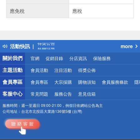
應免稅
應稅
偏遠地區配送
詐騙網頁！請小心！
得獎公告
活動快訊
more
熱門話題
銀行優惠
關於我們
官網
促銷目錄
分店資訊
保險服務
偏遠地區配送
詐騙網頁！請小心！
主題活動
會員活動
注目活動
得獎公佈
會員專區
會員專區
大宗採購
購物須知
會員服務條款
隱
客服中心
常見問題
服務公告
意見信箱
服務時間：
週一至週日 09:00-21:00，例假日依網站公告為主
公司地址：
台北市北投區大業路136號5樓 (台灣)