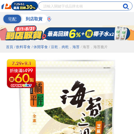
宅配
到店取貨
首頁
/ 飲料零食
/ 休閒零食
/ 豆乾．肉乾．海苔
/ 海苔．海苔脆片