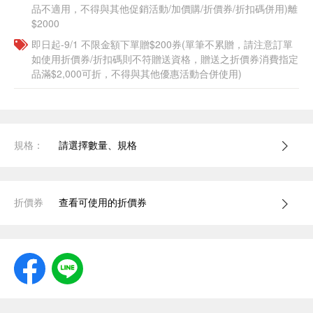
品不適用，不得與其他促銷活動/加價購/折價券/折扣碼併用)離
$2000
即日起-9/1 不限金額下單贈$200券(單筆不累贈，請注意訂單
如使用折價券/折扣碼則不符贈送資格，贈送之折價券消費指定
品滿$2,000可折，不得與其他優惠活動合併使用)
規格：
請選擇數量、規格
折價券
查看可使用的折價券