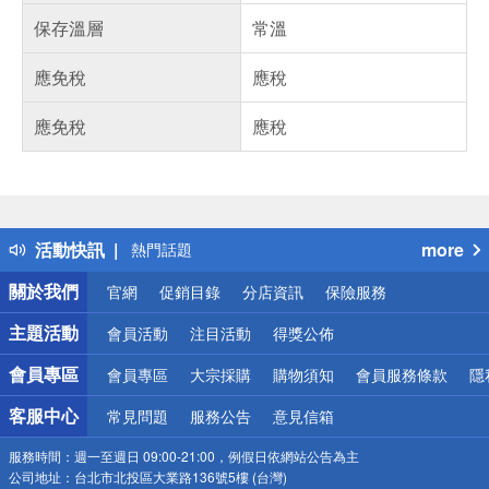
保存溫層
常溫
應免稅
應稅
應免稅
應稅
偏遠地區配送
詐騙網頁！請小心！
得獎公告
活動快訊
more
熱門話題
銀行優惠
關於我們
官網
促銷目錄
分店資訊
保險服務
偏遠地區配送
詐騙網頁！請小心！
主題活動
會員活動
注目活動
得獎公佈
會員專區
會員專區
大宗採購
購物須知
會員服務條款
隱
客服中心
常見問題
服務公告
意見信箱
服務時間：
週一至週日 09:00-21:00，例假日依網站公告為主
公司地址：
台北市北投區大業路136號5樓 (台灣)