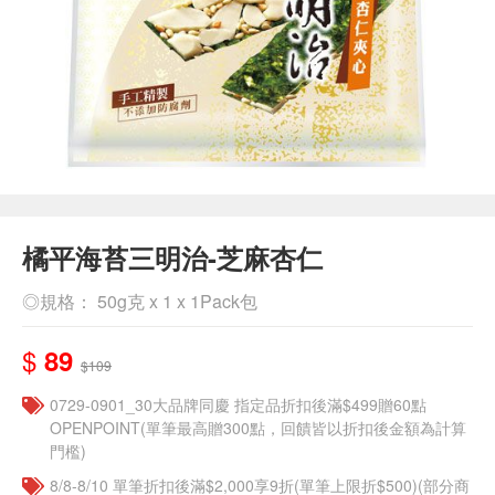
橘平海苔三明治-芝麻杏仁
◎規格： 50g克 x 1 x 1Pack包
$
89
$109
0729-0901_30大品牌同慶 指定品折扣後滿$499贈60點
OPENPOINT(單筆最高贈300點，回饋皆以折扣後金額為計算
門檻)
8/8-8/10 單筆折扣後滿$2,000享9折(單筆上限折$500)(部分商