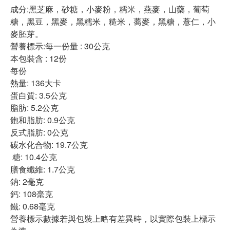
成分:黑芝麻，砂糖，小麥粉，糯米，燕麥，山藥，葡萄
糖，黑豆，黑麥，黑糯米，糙米，蕎麥，黑糖，薏仁，小
麥胚芽。
營養標示:每一份量 : 30公克
本包裝含 : 12份
每份
熱量: 136大卡
蛋白質: 3.5公克
脂肪: 5.2公克
飽和脂肪: 0.9公克
反式脂肪: 0公克
碳水化合物: 19.7公克
糖: 10.4公克
膳食纖維: 1.7公克
鈉: 2毫克
鈣: 108毫克
鐵: 0.68毫克
營養標示數據若與包裝上略有差異時，以實際包裝上標示