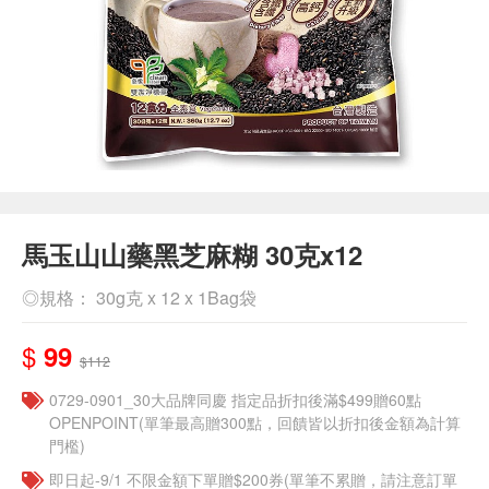
馬玉山山藥黑芝麻糊 30克x12
◎規格： 30g克 x 12 x 1Bag袋
$
99
$112
0729-0901_30大品牌同慶 指定品折扣後滿$499贈60點
OPENPOINT(單筆最高贈300點，回饋皆以折扣後金額為計算
門檻)
即日起-9/1 不限金額下單贈$200券(單筆不累贈，請注意訂單