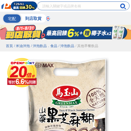
宅配
到店取貨
首頁
/ 米油沖泡
/ 沖泡飲品．食品
/ 沖泡飲品
/ 其他早餐飲品