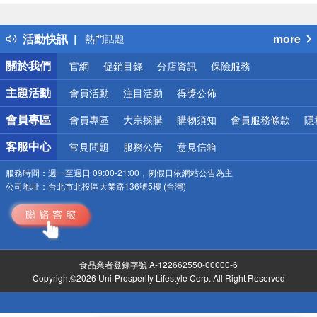
詐騙網頁！請小心！
得獎公告
活動快訊
more
熱門話題
銀行優惠
關於我們
官網
促銷目錄
分店資訊
保險服務
偏遠地區配送
詐騙網頁！請小心！
主題活動
會員活動
注目活動
得獎公佈
會員專區
會員專區
大宗採購
購物須知
會員服務條款
隱
客服中心
常見問題
服務公告
意見信箱
服務時間：
週一至週日 09:00-21:00，例假日依網站公告為主
公司地址：
台北市北投區大業路136號5樓 (台灣)
食品業者登錄字號 A-122662550-00000-6
Copyright©2026 Uni-Prosperity Lifestyle Corp. All Right Reserved