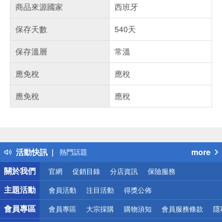
商品來源國家
西班牙
保存天數
540天
保存溫層
常溫
應免稅
應稅
應免稅
應稅
偏遠地區配送
詐騙網頁！請小心！
得獎公告
活動快訊
more
熱門話題
銀行優惠
關於我們
官網
促銷目錄
分店資訊
保險服務
偏遠地區配送
詐騙網頁！請小心！
主題活動
會員活動
注目活動
得獎公佈
會員專區
會員專區
大宗採購
購物須知
會員服務條款
隱