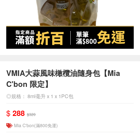
VMIA大蒜風味橄欖油隨身包【Mia
C'bon 限定】
◎規格： 8ml毫升 x 1 x 1PC包
$
288
$320
Mia C'bon(滿800免運)