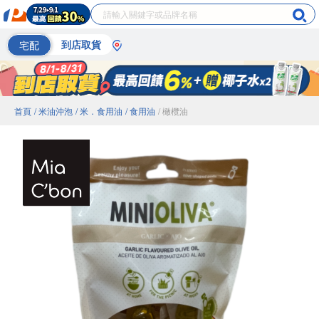
宅配
到店取貨
首頁
/ 米油沖泡
/ 米．食用油
/ 食用油
/ 橄欖油