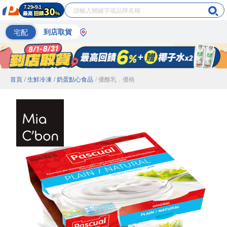
宅配
到店取貨
首頁
/ 生鮮冷凍
/ 奶蛋點心食品
/ 優酪乳．優格