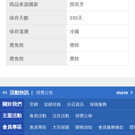
商品來源國家
西班牙
保存天數
330天
保存溫層
冷藏
應免稅
應稅
應免稅
應稅
偏遠地區配送
詐騙網頁！請小心！
得獎公告
活動快訊
more
熱門話題
銀行優惠
關於我們
官網
促銷目錄
分店資訊
保險服務
偏遠地區配送
詐騙網頁！請小心！
主題活動
會員活動
注目活動
得獎公佈
會員專區
會員專區
大宗採購
購物須知
會員服務條款
隱