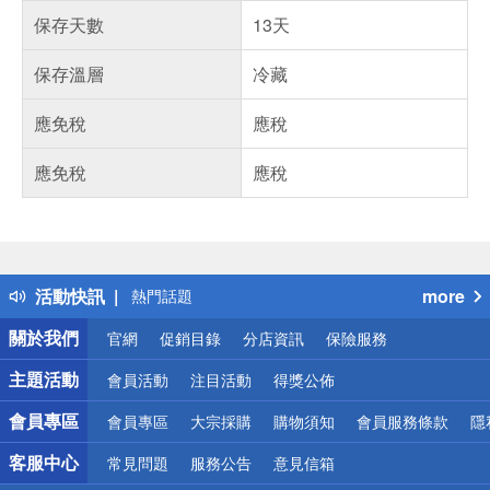
保存天數
13天
保存溫層
冷藏
應免稅
應稅
應免稅
應稅
偏遠地區配送
詐騙網頁！請小心！
得獎公告
活動快訊
more
熱門話題
銀行優惠
關於我們
官網
促銷目錄
分店資訊
保險服務
偏遠地區配送
詐騙網頁！請小心！
主題活動
會員活動
注目活動
得獎公佈
會員專區
會員專區
大宗採購
購物須知
會員服務條款
隱
客服中心
常見問題
服務公告
意見信箱