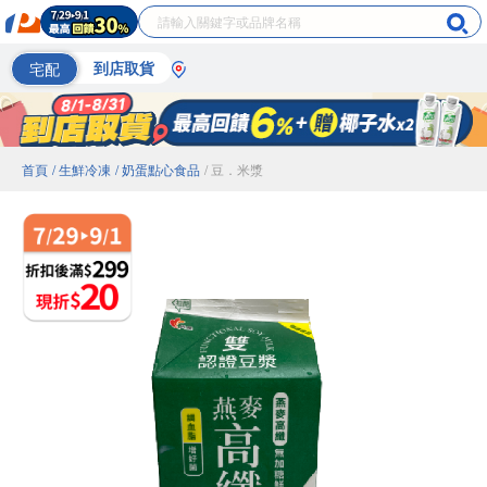
宅配
到店取貨
首頁
/ 生鮮冷凍
/ 奶蛋點心食品
/ 豆．米漿