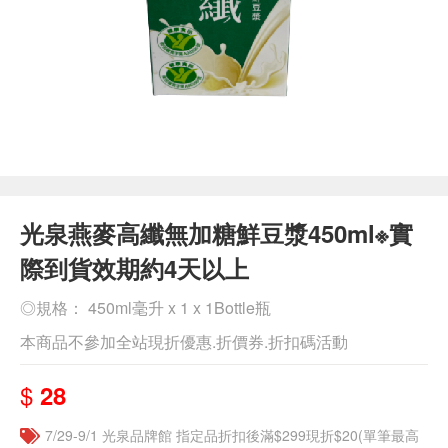
光泉燕麥高纖無加糖鮮豆漿450ml※實
際到貨效期約4天以上
◎規格： 450ml毫升 x 1 x 1Bottle瓶
本商品不參加全站現折優惠.折價券.折扣碼活動
$
28
7/29-9/1 光泉品牌館 指定品折扣後滿$299現折$20(單筆最高