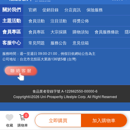
銀行優惠
關於我們
官網
促銷目錄
分店資訊
保險服務
偏遠地區配送
詐騙網頁！請小心！
主題活動
會員活動
注目活動
得獎公佈
會員專區
會員專區
大宗採購
購物須知
會員服務條款
隱
客服中心
常見問題
服務公告
意見信箱
服務時間：
週一至週日 09:00-21:00，例假日依網站公告為主
公司地址：
台北市北投區大業路136號5樓 (台灣)
食品業者登錄字號 A-122662550-00000-6
Copyright©2026 Uni-Prosperity Lifestyle Corp. All Right Reserved
0
立即購買
加入購物車
收藏
購物車