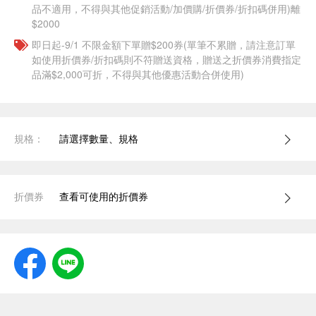
品不適用，不得與其他促銷活動/加價購/折價券/折扣碼併用)離
$2000
即日起-9/1 不限金額下單贈$200券(單筆不累贈，請注意訂單
如使用折價券/折扣碼則不符贈送資格，贈送之折價券消費指定
品滿$2,000可折，不得與其他優惠活動合併使用)
規格：
請選擇數量、規格
折價券
查看可使用的折價券