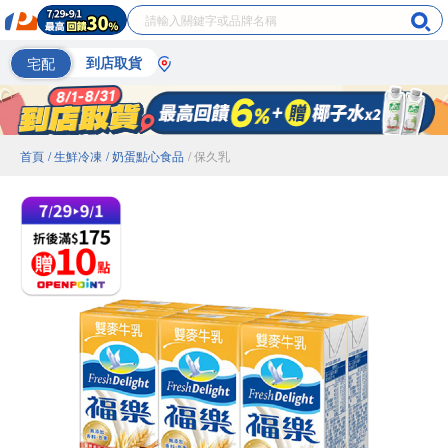
宅配
到店取貨
首頁
/ 生鮮冷凍
/ 奶蛋點心食品
/ 保久乳