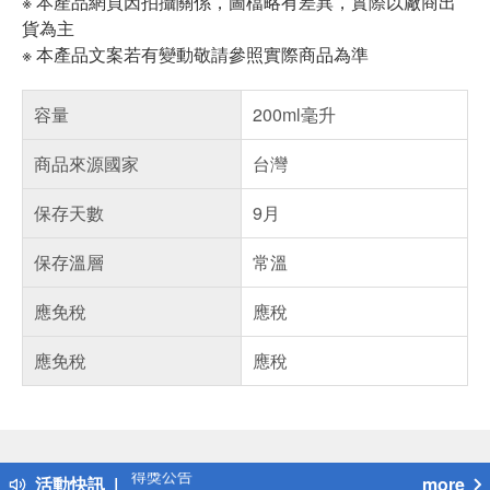
※ 本產品網頁因拍攝關係，圖檔略有差異，實際以廠商出
貨為主
※ 本產品文案若有變動敬請參照實際商品為準
容量
200ml毫升
商品來源國家
台灣
保存天數
9月
保存溫層
常溫
應免稅
應稅
應免稅
應稅
偏遠地區配送
詐騙網頁！請小心！
得獎公告
活動快訊
more
熱門話題