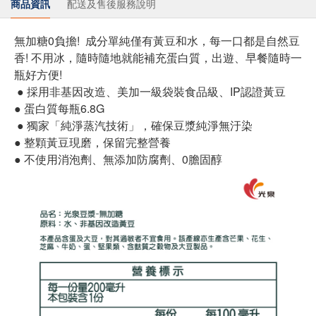
商品資訊
配送及售後服務說明
無加糖0負擔! 成分單純僅有黃豆和水，每一口都是自然豆
香! 不用冰，隨時隨地就能補充蛋白質，出遊、早餐隨時一
瓶好方便!
● 採用非基因改造、美加一級袋裝食品級、IP認證黃豆
● 蛋白質每瓶6.8G
● 獨家「純淨蒸汽技術」，確保豆漿純淨無汙染
● 整顆黃豆現磨，保留完整營養
● 不使用消泡劑、無添加防腐劑、0膽固醇