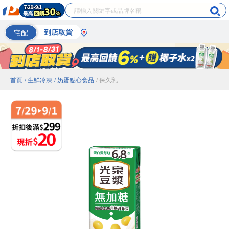
宅配
到店取貨
首頁
/ 生鮮冷凍
/ 奶蛋點心食品
/ 保久乳