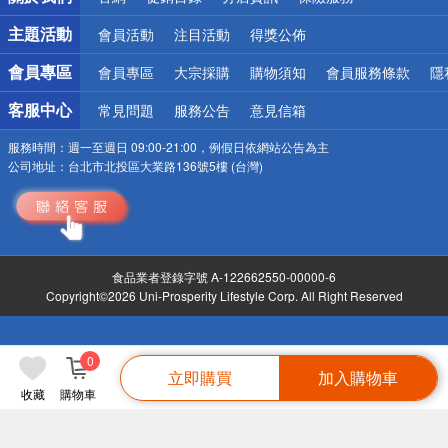
詐騙網頁！請小心！
主題活動
會員活動
注目活動
得獎公佈
會員專區
會員專區
大宗採購
購物須知
會員服務條款
隱
客服中心
常見問題
服務公告
意見信箱
服務時間：
週一至週日 09:00-21:00，例假日依網站公告為主
公司地址：
台北市北投區大業路136號5樓 (台灣)
食品業者登錄字號 A-122662550-00000-6
Copyright©2026 Uni-Prosperity Lifestyle Corp. All Right Reserved
0
立即購買
加入購物車
收藏
購物車