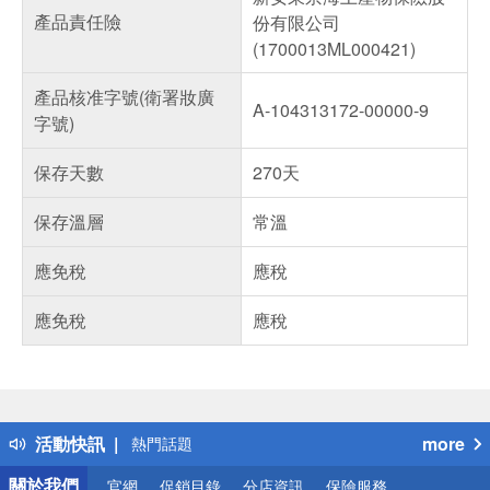
產品責任險
份有限公司
(1700013ML000421)
產品核准字號(衛署妝廣
A-104313172-00000-9
字號)
保存天數
270天
保存溫層
常溫
應免稅
應稅
應免稅
應稅
偏遠地區配送
詐騙網頁！請小心！
得獎公告
活動快訊
more
熱門話題
銀行優惠
關於我們
官網
促銷目錄
分店資訊
保險服務
偏遠地區配送