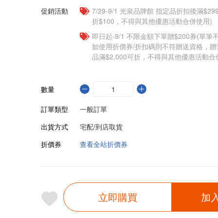
促銷活動
7/29-9/1 光泉品牌館 指定品折扣後滿$2
折$100，不得與其他優惠活動合併使用)
即日起-9/1 不限金額下單贈$200券(單
如使用折價券/折扣碼則不符贈送資格，
品滿$2,000可折，不得與其他優惠活動合
數量
訂單類型
一般訂單
出貨方式
宅配/到店取貨
折價券
查看全站折價券
立即購買
加