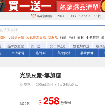
萬家福服務
PROSPERITY PLAZA APP下載
IGN
父親節送禮
冷氣最高省萬
福利品
餅乾
泡麵
飲料
中元拜拜
義
衛生紙
城
品牌旗艦館
買一送一
第二件五折
點數加碼送
檔期
泡
生活家電
熱門3C
美妝個清
嬰童保健
光泉豆漿-無加糖
◎規格： 200ml毫升 x 1 x 24BoX盒
258
$
$384
促銷價