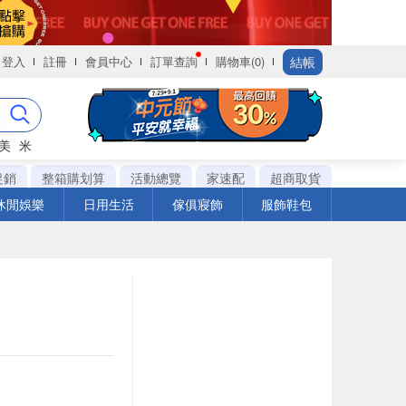
結帳
登入
註冊
會員中心
訂單查詢
購物車(0)
美
米
促銷
整箱購划算
活動總覽
家速配
超商取貨
休閒娛樂
日用生活
傢俱寢飾
服飾鞋包