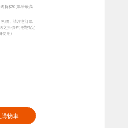
99現折$20(單筆最高
筆不累贈，請注意訂單
贈送之折價券消費指定
併使用)
入購物車