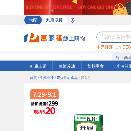
宅配
到店取貨
中元拜拜
UNIDES
海苔
巧克力
罐頭
線上商
好康主題
生鮮冷凍
飲料零食
米油沖
首頁
/ 生鮮冷凍
/ 奶蛋點心食品
/ 保久乳