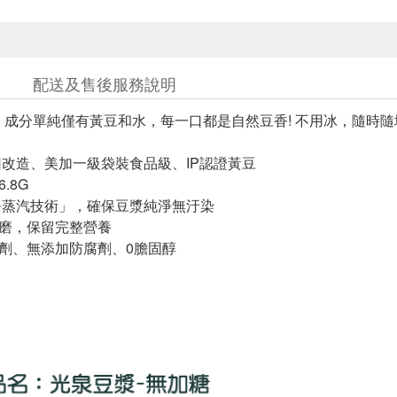
配送及售後服務說明
! 成分單純僅有黃豆和水，每一口都是自然豆香! 不用冰，隨時
因改造、美加一級袋裝食品級、IP認證黃豆
6.8G
淨蒸汽技術」，確保豆漿純淨無汙染
現磨，保留完整營養
泡劑、無添加防腐劑、0膽固醇