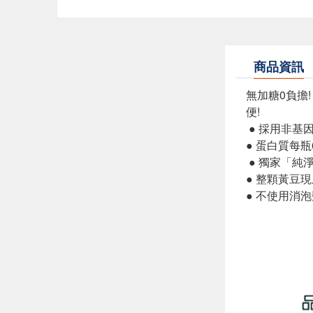
商品資訊
無加糖0負擔
便!
● 採用非基
● 蛋白質每瓶
● 獨家「純
● 整顆黃豆
● 不使用消