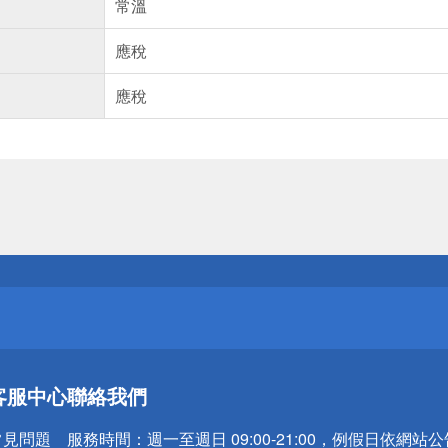
常溫
應稅
應稅
送
請小心！
送
客服中心
聯絡我們
請小心！
常見問題
服務時間：
週一至週日 09:00-21:00，例假日依網站