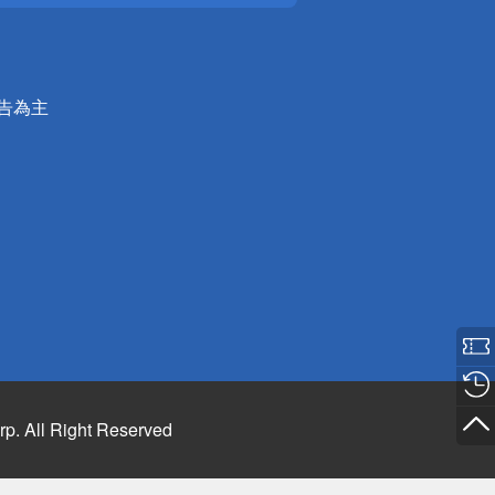
公告為主
rp. All Right Reserved