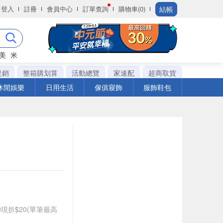
結帳
登入
註冊
會員中心
訂單查詢
購物車(0)
美
米
促銷
整箱購划算
活動總覽
家速配
超商取貨
休閒娛樂
日用生活
傢俱寢飾
服飾鞋包
99現折$20(單筆最高