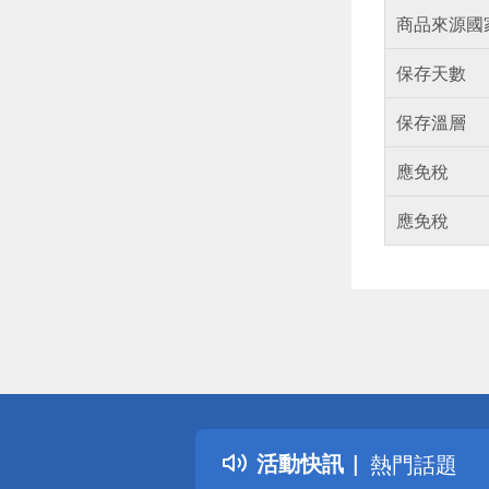
商品來源國
保存天數
保存溫層
應免稅
應免稅
偏遠地區配
詐騙網頁！
得獎公告
活動快訊
熱門話題