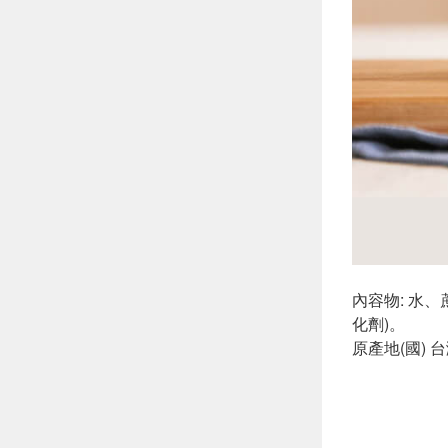
內容物: 水
化劑)。
原產地(國) 