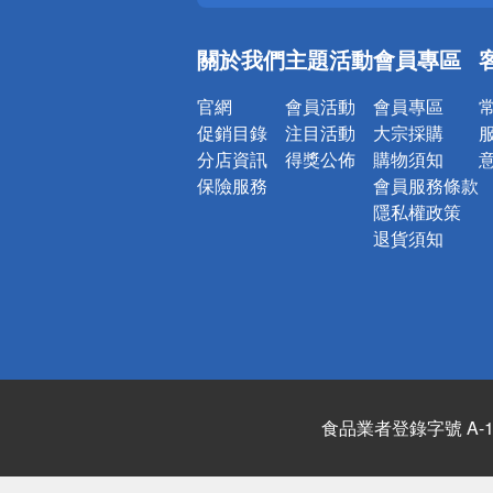
銀行優惠
偏遠地區配
關於我們
主題活動
會員專區
詐騙網頁！
官網
會員活動
會員專區
促銷目錄
注目活動
大宗採購
分店資訊
得獎公佈
購物須知
保險服務
會員服務條款
隱私權政策
退貨須知
食品業者登錄字號 A-122