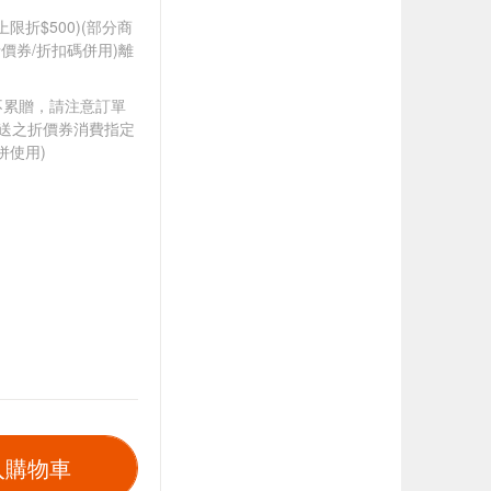
筆上限折$500)(部分商
價券/折扣碼併用)離
筆不累贈，請注意訂單
贈送之折價券消費指定
併使用)
入購物車