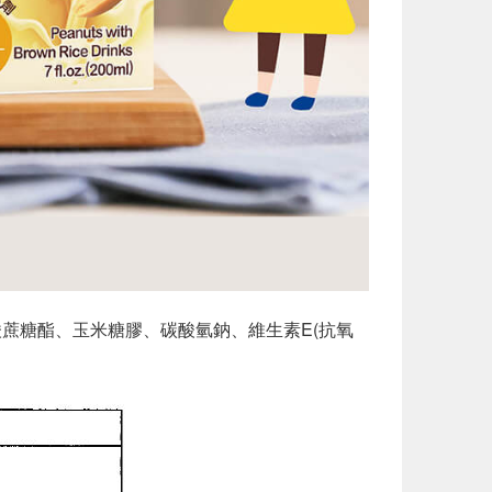
酸蔗糖酯、玉米糖膠、碳酸氫鈉、維生素E(抗氧