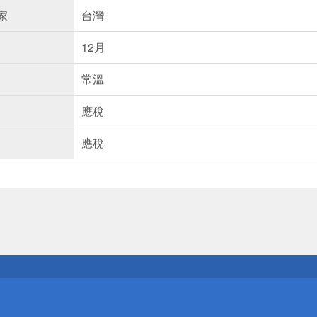
家
台灣
12月
常溫
應稅
應稅
送
請小心！