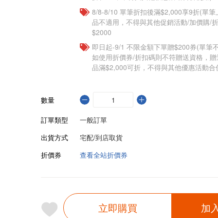
8/8-8/10 單筆折扣後滿$2,000享9折(單
品不適用，不得與其他促銷活動/加價購/折
$2000
即日起-9/1 不限金額下單贈$200券(單
如使用折價券/折扣碼則不符贈送資格，
品滿$2,000可折，不得與其他優惠活動合
數量
訂單類型
一般訂單
出貨方式
宅配/到店取貨
折價券
查看全站折價券
立即購買
加