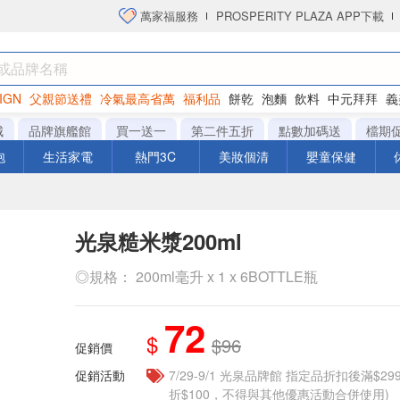
萬家福服務
PROSPERITY PLAZA APP下載
IGN
父親節送禮
冷氣最高省萬
福利品
餅乾
泡麵
飲料
中元拜拜
義
洋芋片
城
品牌旗艦館
買一送一
第二件五折
點數加碼送
檔期
泡
生活家電
熱門3C
美妝個清
嬰童保健
光泉糙米漿200ml
◎規格： 200ml毫升 x 1 x 6BOTTLE瓶
72
$
$96
促銷價
促銷活動
7/29-9/1 光泉品牌館 指定品折扣後滿$2
折$100，不得與其他優惠活動合併使用)