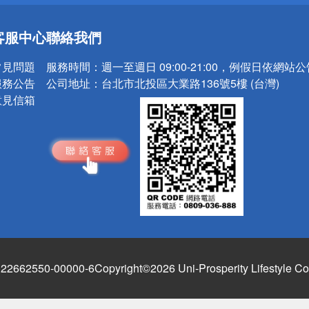
送
客服中心
聯絡我們
請小心！
常見問題
服務時間：
週一至週日 09:00-21:00，例假日依網站
服務公告
公司地址：
台北市北投區大業路136號5樓 (台灣)
意見信箱
662550-00000-6
Copyright©2026 Uni-Prosperity Lifestyle Co