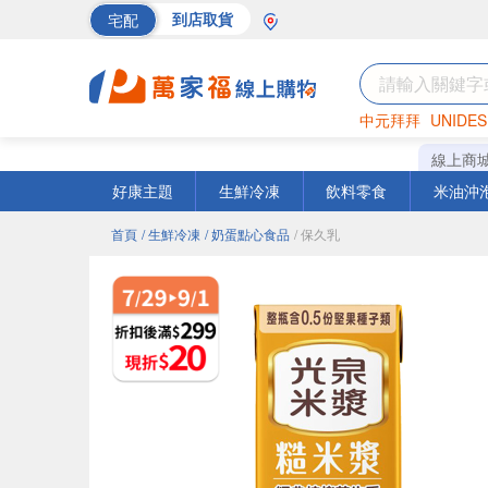
宅配
到店取貨
中元拜拜
UNIDES
巧克力
罐頭
海苔
線上商
好康主題
生鮮冷凍
飲料零食
米油沖
首頁
/ 生鮮冷凍
/ 奶蛋點心食品
/ 保久乳