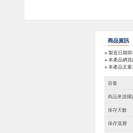
商品資訊
※ 製造日期
※ 本產品網
※ 本產品文
容量
商品來源國
保存天數
保存溫層