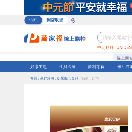
宅配
到店取貨
中元拜拜
UNIDES
米
巧克力
衛生紙
線上商
好康主題
生鮮冷凍
飲料零食
米油沖
首頁
/ 生鮮冷凍
/ 奶蛋點心食品
/ 奶油．起司