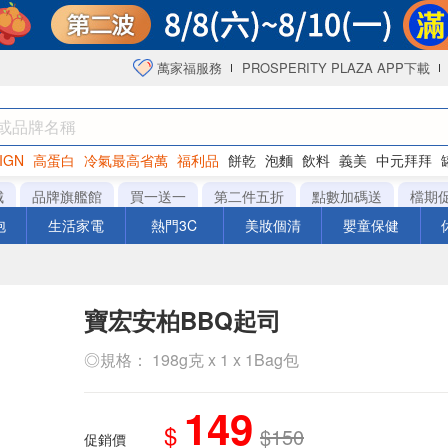
萬家福服務
PROSPERITY PLAZA APP下載
IGN
高蛋白
冷氣最高省萬
福利品
餅乾
泡麵
飲料
義美
中元拜拜
咖啡
城
品牌旗艦館
買一送一
第二件五折
點數加碼送
檔期
泡
生活家電
熱門3C
美妝個清
嬰童保健
寶宏安柏BBQ起司
◎規格： 198g克 x 1 x 1Bag包
149
$
$150
促銷價