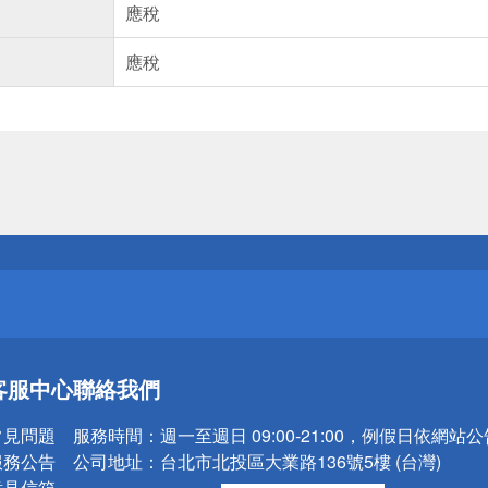
應稅
應稅
送
請小心！
送
客服中心
聯絡我們
請小心！
常見問題
服務時間：
週一至週日 09:00-21:00，例假日依網站
服務公告
公司地址：
台北市北投區大業路136號5樓 (台灣)
意見信箱