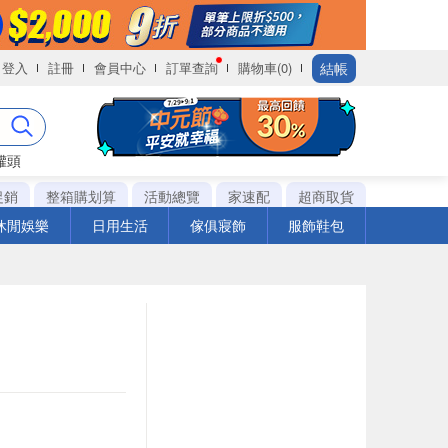
結帳
登入
註冊
會員中心
訂單查詢
購物車(0)
罐頭
促銷
整箱購划算
活動總覽
家速配
超商取貨
休閒娛樂
日用生活
傢俱寢飾
服飾鞋包