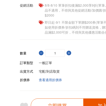
促銷活動
8/8-8/10 單筆折扣後滿$2,000享9折(單
品不適用，不得與其他促銷活動/加價購/折
$2000
即日起-9/1 不限金額下單贈$200券(單
如使用折價券/折扣碼則不符贈送資格，
品滿$2,000可折，不得與其他優惠活動合
數量
訂單類型
一般訂單
出貨方式
宅配/到店取貨
折價券
查看適用折價券
立即購買
加