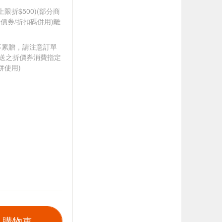
筆上限折$500)(部分商
價券/折扣碼併用)離
筆不累贈，請注意訂單
贈送之折價券消費指定
併使用)
入購物車