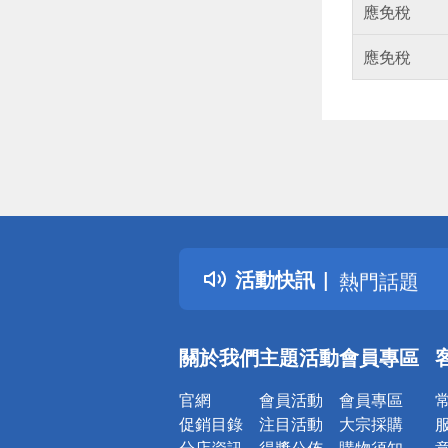
應免稅
應免稅
偏遠地區配
詐騙網頁！
得獎公告
活動快訊
熱門話題
銀行優惠
偏遠地區配
關於我們
主題活動
會員專區
詐騙網頁！
官網
會員活動
會員專區
促銷目錄
注目活動
大宗採購
分店資訊
得獎公佈
購物須知