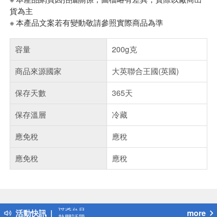
貨為主
※ 本產品文案若有變動敬請參照實際商品為準
容量
200g克
商品來源國家
大英聯合王國(英國)
保存天數
365天
保存溫層
冷藏
應免稅
應稅
應免稅
應稅
偏遠地區配送
詐騙網頁！請小心！
得獎公告
活動快訊
more
熱門話題