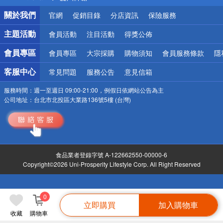
銀行優惠
關於我們
官網
促銷目錄
分店資訊
保險服務
偏遠地區配送
詐騙網頁！請小心！
主題活動
會員活動
注目活動
得獎公佈
會員專區
會員專區
大宗採購
購物須知
會員服務條款
隱
客服中心
常見問題
服務公告
意見信箱
服務時間：
週一至週日 09:00-21:00，例假日依網站公告為主
公司地址：
台北市北投區大業路136號5樓 (台灣)
食品業者登錄字號 A-122662550-00000-6
Copyright©2026 Uni-Prosperity Lifestyle Corp. All Right Reserved
0
立即購買
加入購物車
收藏
購物車