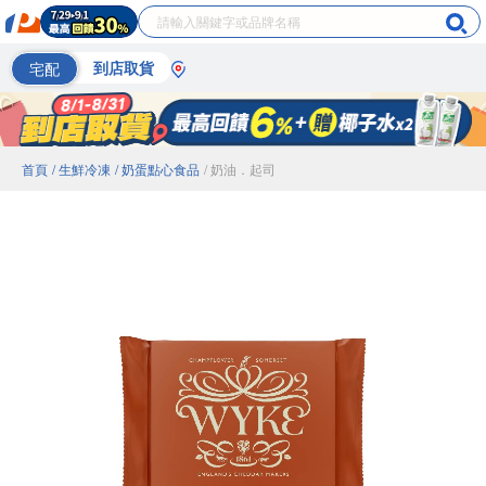
宅配
到店取貨
首頁
/ 生鮮冷凍
/ 奶蛋點心食品
/ 奶油．起司