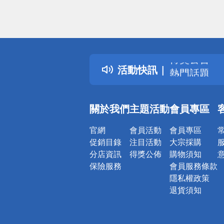
偏遠地區配
詐騙網頁！
得獎公告
活動快訊
熱門話題
銀行優惠
偏遠地區配
關於我們
主題活動
會員專區
詐騙網頁！
官網
會員活動
會員專區
促銷目錄
注目活動
大宗採購
分店資訊
得獎公佈
購物須知
保險服務
會員服務條款
隱私權政策
退貨須知