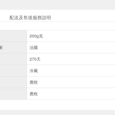
配送及售後服務說明
200g克
家
法國
270天
冷藏
應稅
應稅