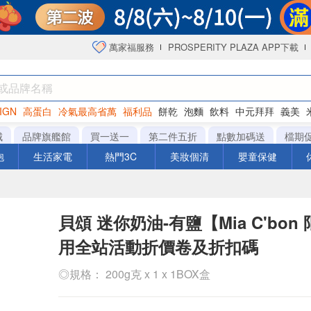
萬家福服務
PROSPERITY PLAZA APP下載
IGN
高蛋白
冷氣最高省萬
福利品
餅乾
泡麵
飲料
中元拜拜
義美
海苔
城
品牌旗艦館
買一送一
第二件五折
點數加碼送
檔期
泡
生活家電
熱門3C
美妝個清
嬰童保健
貝頌 迷你奶油-有鹽【Mia C'bon
用全站活動折價卷及折扣碼
◎規格： 200g克 x 1 x 1BOX盒