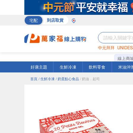
宅配
到店取貨
中元拜拜
UNIDES
巧克力
罐頭
咖啡
線上商
好康主題
生鮮冷凍
飲料零食
米油沖
首頁
/ 生鮮冷凍
/ 奶蛋點心食品
/ 奶油．起司