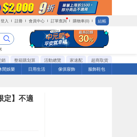
結帳
登入
註冊
會員中心
訂單查詢
購物車(0)
米
促銷
整箱購划算
活動總覽
家速配
超商取貨
休閒娛樂
日用生活
傢俱寢飾
服飾鞋包
 限定】不適