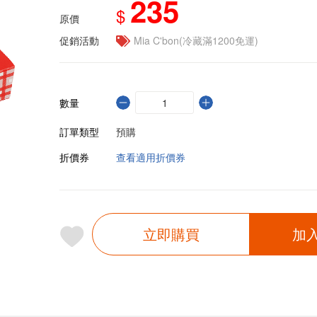
235
$
原價
促銷活動
Mia C'bon(冷藏滿1200免運)
數量
訂單類型
預購
折價券
查看適用折價券
立即購買
加