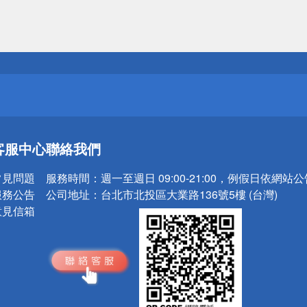
送
請小心！
送
客服中心
聯絡我們
請小心！
常見問題
服務時間：
週一至週日 09:00-21:00，例假日依網站
服務公告
公司地址：
台北市北投區大業路136號5樓 (台灣)
意見信箱