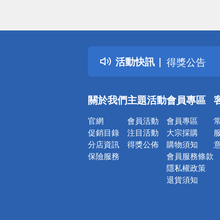
偏遠地區配
詐騙網頁！
得獎公告
活動快訊
熱門話題
銀行優惠
偏遠地區配
關於我們
主題活動
會員專區
詐騙網頁！
官網
會員活動
會員專區
促銷目錄
注目活動
大宗採購
分店資訊
得獎公佈
購物須知
保險服務
會員服務條款
隱私權政策
退貨須知