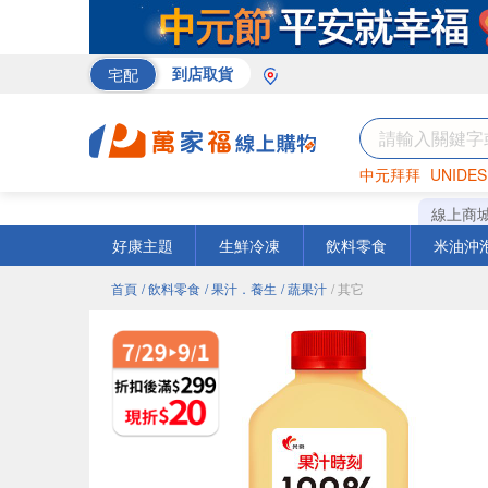
宅配
到店取貨
中元拜拜
UNIDES
巧克力
罐頭
海苔
線上商
好康主題
生鮮冷凍
飲料零食
米油沖
首頁
/ 飲料零食
/ 果汁．養生
/ 蔬果汁
/ 其它