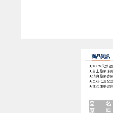
商品資訊
★100%天然健
★富士蘋果使用
★清爽蘋果香氣
★全程低溫配送
★無添加更健