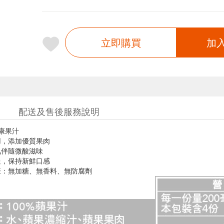
立即購買
加
配送及售後服務說明
康果汁

，添加優質果肉

伴隨微酸滋味

，保持新鮮口感

康：無加糖、無香料、無防腐劑