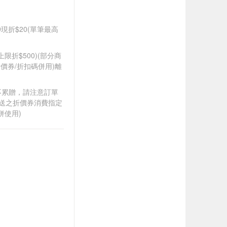
99現折$20(單筆最高
筆上限折$500)(部分商
價券/折扣碼併用)離
筆不累贈，請注意訂單
贈送之折價券消費指定
併使用)