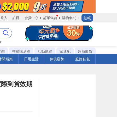
結帳
登入
註冊
會員中心
訂單查詢
購物車(0)
米
促銷
整箱購划算
活動總覽
家速配
超商取貨
休閒娛樂
日用生活
傢俱寢飾
服飾鞋包
※實際到貨效期