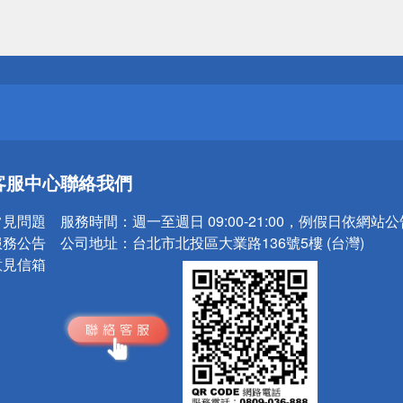
送
請小心！
送
客服中心
聯絡我們
請小心！
常見問題
服務時間：
週一至週日 09:00-21:00，例假日依網站
服務公告
公司地址：
台北市北投區大業路136號5樓 (台灣)
意見信箱