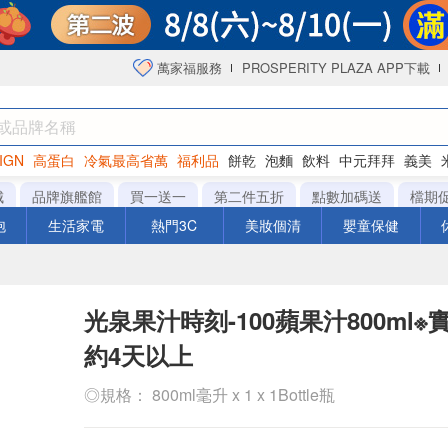
萬家福服務
PROSPERITY PLAZA APP下載
IGN
高蛋白
冷氣最高省萬
福利品
餅乾
泡麵
飲料
中元拜拜
義美
洋芋片
城
品牌旗艦館
買一送一
第二件五折
點數加碼送
檔期
泡
生活家電
熱門3C
美妝個清
嬰童保健
光泉果汁時刻-100蘋果汁800ml
約4天以上
◎規格： 800ml毫升 x 1 x 1Bottle瓶