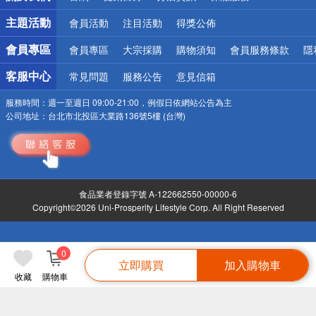
詐騙網頁！請小心！
主題活動
會員活動
注目活動
得獎公佈
會員專區
會員專區
大宗採購
購物須知
會員服務條款
隱
客服中心
常見問題
服務公告
意見信箱
服務時間：
週一至週日 09:00-21:00，例假日依網站公告為主
公司地址：
台北市北投區大業路136號5樓 (台灣)
食品業者登錄字號 A-122662550-00000-6
Copyright©2026 Uni-Prosperity Lifestyle Corp. All Right Reserved
0
立即購買
加入購物車
收藏
購物車