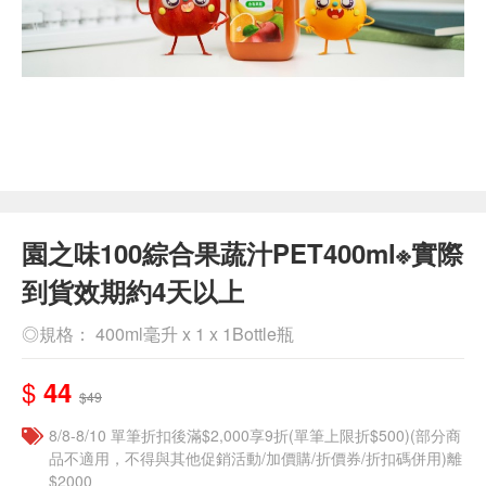
園之味100綜合果蔬汁PET400ml※實際
到貨效期約4天以上
◎規格： 400ml毫升 x 1 x 1Bottle瓶
$
44
$49
8/8-8/10 單筆折扣後滿$2,000享9折(單筆上限折$500)(部分商
品不適用，不得與其他促銷活動/加價購/折價券/折扣碼併用)離
$2000