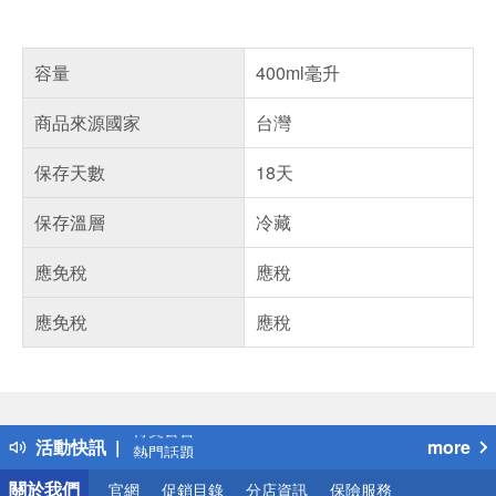
容量
400ml毫升
商品來源國家
台灣
保存天數
18天
保存溫層
冷藏
應免稅
應稅
應免稅
應稅
偏遠地區配送
詐騙網頁！請小心！
得獎公告
活動快訊
more
熱門話題
銀行優惠
關於我們
官網
促銷目錄
分店資訊
保險服務
偏遠地區配送