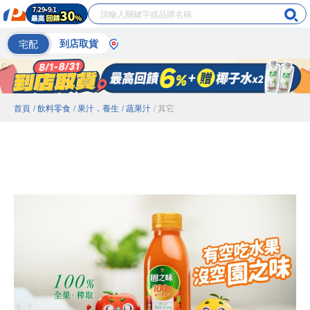
宅配
到店取貨
首頁
/ 飲料零食
/ 果汁．養生
/ 蔬果汁
/ 其它