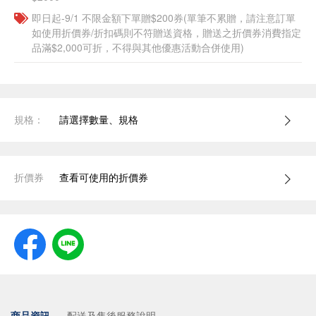
即日起-9/1 不限金額下單贈$200券(單筆不累贈，請注意訂單
如使用折價券/折扣碼則不符贈送資格，贈送之折價券消費指定
品滿$2,000可折，不得與其他優惠活動合併使用)
規格：
請選擇數量、規格
折價券
查看可使用的折價券
商品資訊
配送及售後服務說明