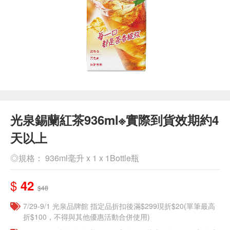
光泉錫蘭紅茶936ml※實際到貨效期約4
天以上
◎規格： 936ml毫升 x 1 x 1Bottle瓶
$
42
$48
7/29-9/1 光泉品牌館 指定品折扣後滿$299現折$20(單筆最高
折$100，不得與其他優惠活動合併使用)