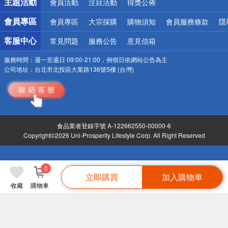
主題活動
會員活動
注目活動
得獎公佈
會員專區
會員專區
大宗採購
購物須知
會員服務條款
隱
客服中心
常見問題
服務公告
意見信箱
服務時間：
週一至週日 09:00-21:00，例假日依網站公告為主
公司地址：
台北市北投區大業路136號5樓 (台灣)
食品業者登錄字號 A-122662550-00000-6
Copyright©2026 Uni-Prosperity Lifestyle Corp. All Right Reserved
0
立即購買
加入購物車
收藏
購物車