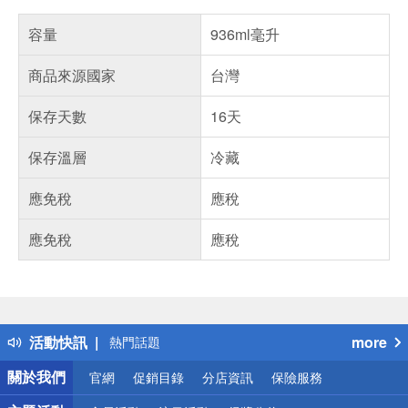
容量
936ml毫升
商品來源國家
台灣
保存天數
16天
保存溫層
冷藏
應免稅
應稅
應免稅
應稅
偏遠地區配送
詐騙網頁！請小心！
得獎公告
活動快訊
more
熱門話題
銀行優惠
關於我們
官網
促銷目錄
分店資訊
保險服務
偏遠地區配送
詐騙網頁！請小心！