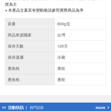
貨為主
※ 本產品文案若有變動敬請參照實際商品為準
容量
600g克
商品來源國家
台灣
保存天數
120天
保存溫層
冷藏
應免稅
應稅
應免稅
應稅
偏遠地區配送
詐騙網頁！請小心！
得獎公告
活動快訊
more
熱門話題