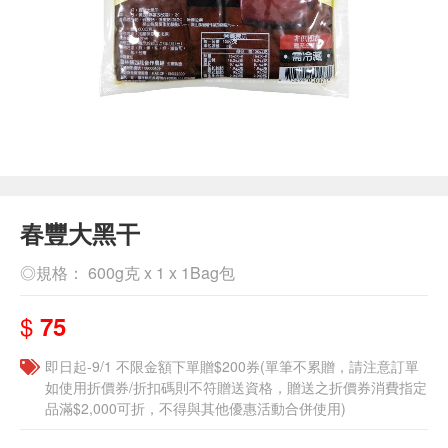
春豐大黑干
◎規格： 600g克 x 1 x 1Bag包
$
75
即日起-9/1 不限金額下單贈$200券(單筆不累贈，請注意訂單
如使用折價券/折扣碼則不符贈送資格，贈送之折價券消費指定
品滿$2,000可折，不得與其他優惠活動合併使用)