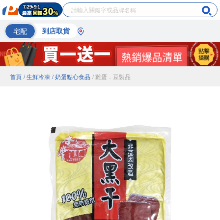
宅配
到店取貨
首頁
/ 生鮮冷凍
/ 奶蛋點心食品
/ 雞蛋．豆製品