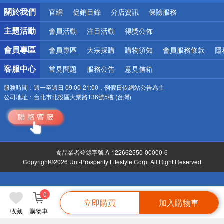
銀行優惠
關於我們
官網
促銷目錄
分店資訊
保險服務
偏遠地區配送
詐騙網頁！請小心！
主題活動
會員活動
注目活動
得獎公佈
會員專區
會員專區
大宗採購
購物須知
會員服務條款
隱
客服中心
常見問題
服務公告
意見信箱
服務時間：
週一至週日 09:00-21:00，例假日依網站公告為主
公司地址：
台北市北投區大業路136號5樓 (台灣)
食品業者登錄字號 A-122662550-00000-6
Copyright©2026 Uni-Prosperity Lifestyle Corp. All Right Reserved
0
立即購買
加入購物車
收藏
購物車