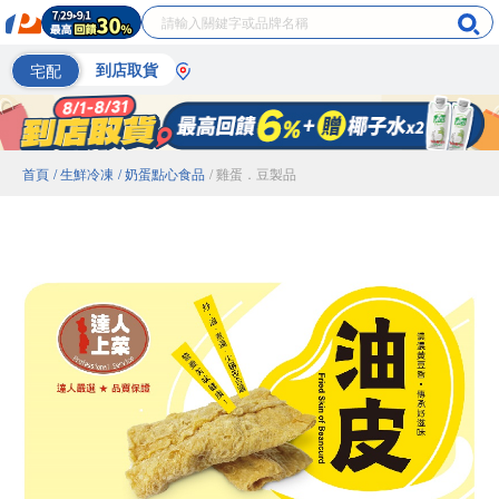
宅配
到店取貨
首頁
/ 生鮮冷凍
/ 奶蛋點心食品
/ 雞蛋．豆製品