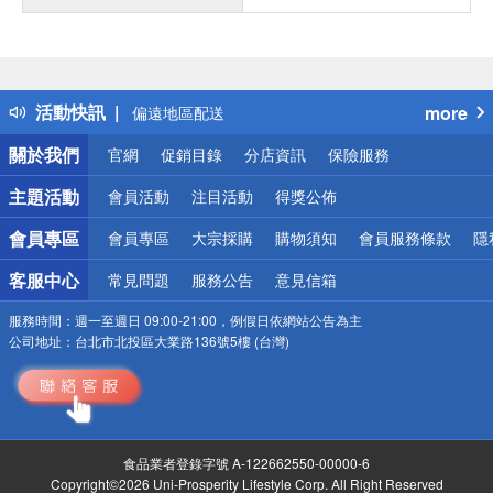
詐騙網頁！請小心！
得獎公告
熱門話題
銀行優惠
活動快訊
more
偏遠地區配送
詐騙網頁！請小心！
關於我們
官網
促銷目錄
分店資訊
保險服務
主題活動
會員活動
注目活動
得獎公佈
會員專區
會員專區
大宗採購
購物須知
會員服務條款
隱
客服中心
常見問題
服務公告
意見信箱
服務時間：
週一至週日 09:00-21:00，例假日依網站公告為主
公司地址：
台北市北投區大業路136號5樓 (台灣)
食品業者登錄字號 A-122662550-00000-6
Copyright©2026 Uni-Prosperity Lifestyle Corp. All Right Reserved