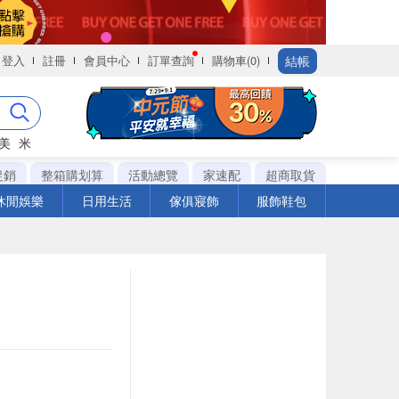
結帳
登入
註冊
會員中心
訂單查詢
購物車(0)
美
米
促銷
整箱購划算
活動總覽
家速配
超商取貨
休閒娛樂
日用生活
傢俱寢飾
服飾鞋包