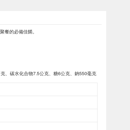
聚餐的必備佳餚。
公克、碳水化合物7.5公克、糖6公克、鈉550毫克