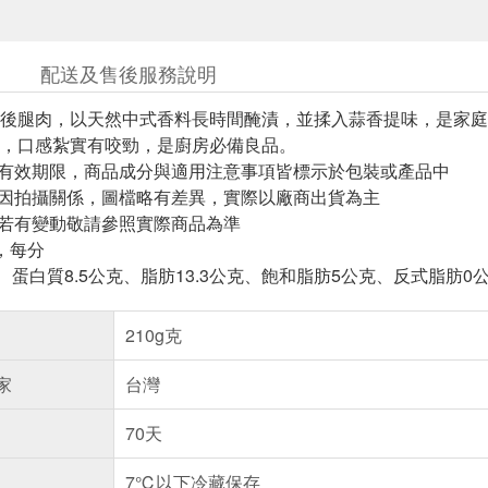
配送及售後服務說明
後腿肉，以天然中式香料長時間醃漬，並揉入蒜香提味，是家庭
，口感紮實有咬勁，是廚房必備良品。
與有效期限，商品成分與適用注意事項皆標示於包裝或產品中
頁因拍攝關係，圖檔略有差異，實際以廠商出貨為主
案若有變動敬請參照實際商品為準
，每分
、蛋白質8.5公克、脂肪13.3公克、飽和脂肪5公克、反式脂肪0
210g克
家
台灣
70天
7℃以下冷藏保存