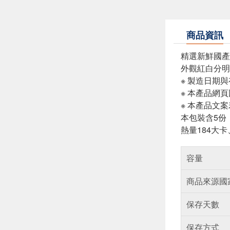
商品資訊
精選新鮮國產
外觀紅白分明
※ 製造日期
※ 本產品網
※ 本產品文
本包裝含5份
熱量184大卡
容量
商品來源國
保存天數
保存方式