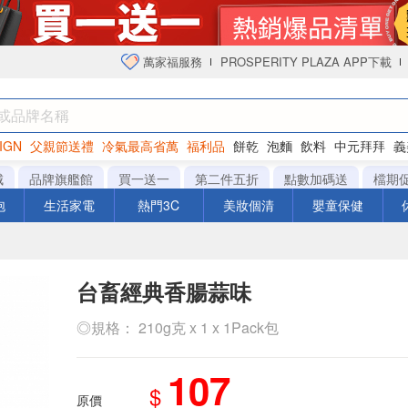
萬家福服務
PROSPERITY PLAZA APP下載
IGN
父親節送禮
冷氣最高省萬
福利品
餅乾
泡麵
飲料
中元拜拜
義
衛生紙
城
品牌旗艦館
買一送一
第二件五折
點數加碼送
檔期
泡
生活家電
熱門3C
美妝個清
嬰童保健
台畜經典香腸蒜味
◎規格： 210g克 x 1 x 1Pack包
107
$
原價