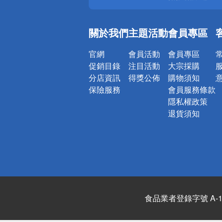
銀行優惠
偏遠地區配
關於我們
主題活動
會員專區
詐騙網頁！
官網
會員活動
會員專區
促銷目錄
注目活動
大宗採購
分店資訊
得獎公佈
購物須知
保險服務
會員服務條款
隱私權政策
退貨須知
食品業者登錄字號 A-122