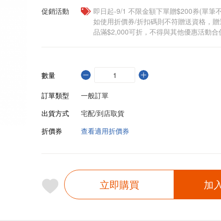
促銷活動
即日起-9/1 不限金額下單贈$200券(單
如使用折價券/折扣碼則不符贈送資格，
品滿$2,000可折，不得與其他優惠活動合
數量
訂單類型
一般訂單
出貨方式
宅配/到店取貨
折價券
查看適用折價券
立即購買
加