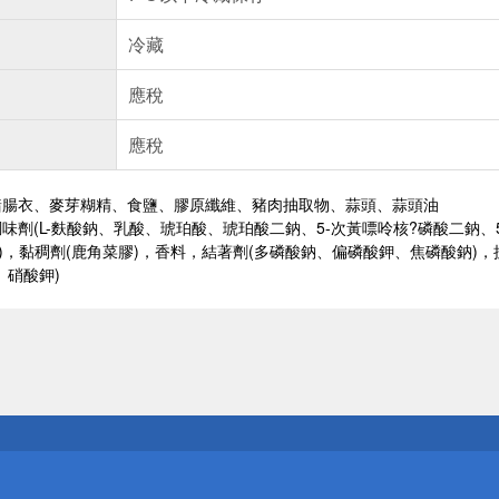
冷藏
應稅
應稅
豬腸衣、麥芽糊精、食鹽、膠原纖維、豬肉抽取物、蒜頭、蒜頭油
味劑(L-麩酸鈉、乳酸、琥珀酸、琥珀酸二鈉、5-次黃嘌呤核?磷酸二鈉、5
納)，黏稠劑(鹿角菜膠)，香料，結著劑(多磷酸鈉、偏磷酸鉀、焦磷酸鈉)
、硝酸鉀)
送
請小心！