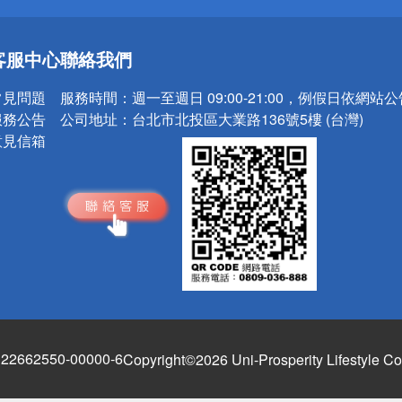
送
客服中心
聯絡我們
請小心！
常見問題
服務時間：
週一至週日 09:00-21:00，例假日依網站
服務公告
公司地址：
台北市北投區大業路136號5樓 (台灣)
意見信箱
662550-00000-6
Copyright©2026 Uni-Prosperity Lifestyle Co