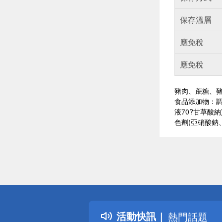
保存溫層
應免稅
應免稅
豬肉、蔗糖、
食品添加物：調
液70?甘草酸
色劑(亞硝酸鈉
偏遠地區配
詐騙網頁！
得獎公告
活動快訊
熱門話題