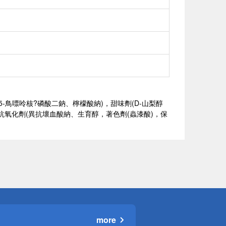
-鳥嘌呤核?磷酸二鈉、檸檬酸納)，甜味劑(D-山梨醇
，抗氧化劑(異抗壞血酸納、生育醇，著色劑(蟲漆酸)，保
more