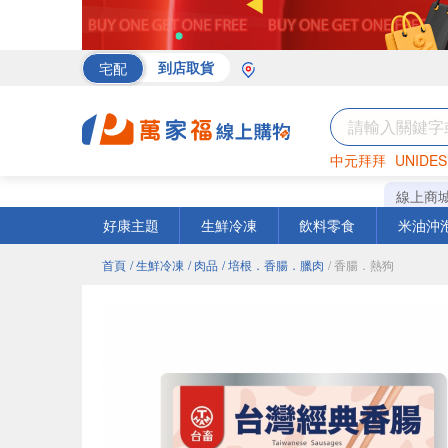
宅配
到店取貨
中元拜拜
UNIDES
海苔
巧克力
罐頭
線上商
好康主題
生鮮冷凍
飲料零食
米油沖
首頁
/ 生鮮冷凍
/ 肉品
/ 培根．香腸．臘肉
/ 香腸．熱狗