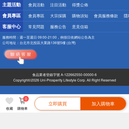
詐騙網頁！請小心！
主題活動
會員活動
注目活動
得獎公佈
會員專區
會員專區
大宗採購
購物須知
會員服務條款
隱
客服中心
常見問題
服務公告
意見信箱
服務時間：
週一至週日 09:00-21:00，例假日依網站公告為主
公司地址：
台北市北投區大業路136號5樓 (台灣)
食品業者登錄字號 A-122662550-00000-6
Copyright©2026 Uni-Prosperity Lifestyle Corp. All Right Reserved
0
立即購買
加入購物車
收藏
購物車