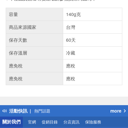
容量
140g克
商品來源國家
台灣
保存天數
60天
保存溫層
冷藏
應免稅
應稅
應免稅
應稅
偏遠地區配送
詐騙網頁！請小心！
得獎公告
活動快訊
more
熱門話題
銀行優惠
關於我們
官網
促銷目錄
分店資訊
保險服務
偏遠地區配送