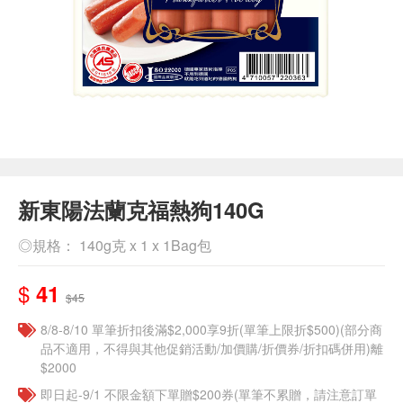
新東陽法蘭克福熱狗140G
◎規格： 140g克 x 1 x 1Bag包
$
41
$45
8/8-8/10 單筆折扣後滿$2,000享9折(單筆上限折$500)(部分商
品不適用，不得與其他促銷活動/加價購/折價券/折扣碼併用)離
$2000
即日起-9/1 不限金額下單贈$200券(單筆不累贈，請注意訂單