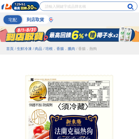
宅配
到店取貨
首頁
/ 生鮮冷凍
/ 肉品
/ 培根．香腸．臘肉
/ 香腸．熱狗