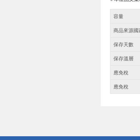
容量
商品來源國
保存天數
保存溫層
應免稅
應免稅
偏遠地區配
詐騙網頁！