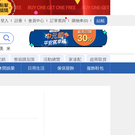
結帳
登入
註冊
會員中心
訂單查詢
購物車(0)
美
米
促銷
整箱購划算
活動總覽
家速配
超商取貨
休閒娛樂
日用生活
傢俱寢飾
服飾鞋包