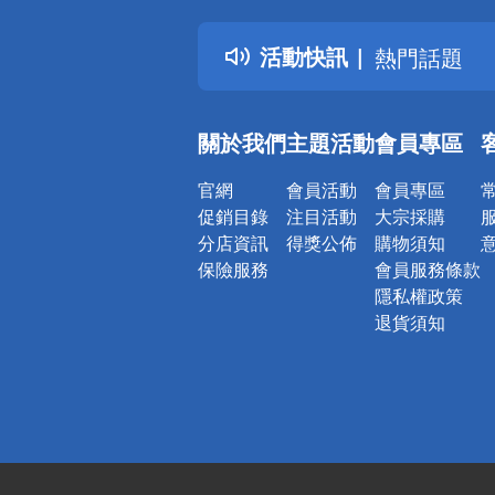
得獎公告
活動快訊
熱門話題
銀行優惠
偏遠地區配
關於我們
主題活動
會員專區
詐騙網頁！
官網
會員活動
會員專區
促銷目錄
注目活動
大宗採購
分店資訊
得獎公佈
購物須知
保險服務
會員服務條款
隱私權政策
退貨須知