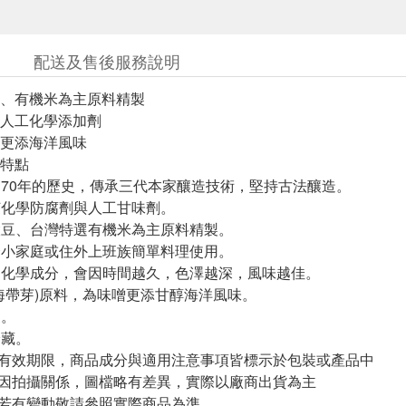
配送及售後服務說明
、有機米為主原料精製
人工化學添加劑
更添海洋風味
特點
超過70年的歷史，傳承三代本家釀造技術，堅持古法釀造。
任何化學防腐劑與人工甘味劑。
機大豆、台灣特選有機米為主原料精製。
適合小家庭或住外上班族簡單料理使用。
添加化學成分，會因時間越久，色澤越深，風味越佳。
布(海帶芽)原料，為味噌更添甘醇海洋風味。
用。
冷藏。
與有效期限，商品成分與適用注意事項皆標示於包裝或產品中
頁因拍攝關係，圖檔略有差異，實際以廠商出貨為主
案若有變動敬請參照實際商品為準