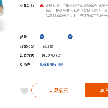
促銷活動
即日起-9/1 不限金額下單贈$200券(單
如使用折價券/折扣碼則不符贈送資格，
品滿$2,000可折，不得與其他優惠活動合
數量
訂單類型
一般訂單
出貨方式
宅配/到店取貨
折價券
查看適用折價券
立即購買
加