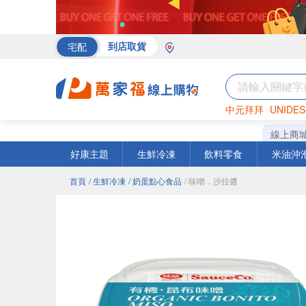
宅配
到店取貨
中元拜拜
UNIDES
海苔
巧克力
罐頭
線上商
好康主題
生鮮冷凍
飲料零食
米油沖
首頁
/ 生鮮冷凍
/ 奶蛋點心食品
/ 味噌．沙拉醬