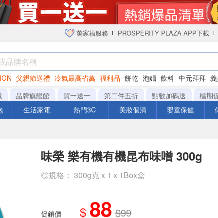
萬家福服務
PROSPERITY PLAZA APP下載
IGN
父親節送禮
冷氣最高省萬
福利品
餅乾
泡麵
飲料
中元拜拜
義
衛生紙
城
品牌旗艦館
買一送一
第二件五折
點數加碼送
檔期
泡
生活家電
熱門3C
美妝個清
嬰童保健
味榮 樂有機有機昆布味噌 300g
◎規格： 300g克 x 1 x 1Box盒
88
$
$99
促銷價