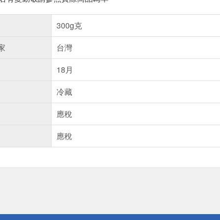
300g克
家
台灣
18月
冷藏
應稅
應稅
送
請小心！