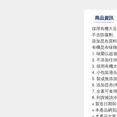
商品資訊
採用有機大豆
不含防腐劑、
添加昆布原料
有機昆布味噌
1. 味榮以
2. 不添加
3. 採用有
4. 小包裝
5. 製成無
6. 添加昆
7. 全素可食
8. 到貨後請
※ 製造日期
※ 本產品網
※ 本產品文