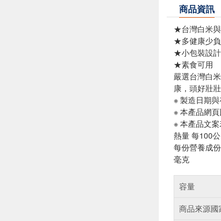
商品資訊
★台灣白米與
★多健康少負
★小包裝設計
★素食可用
嚴選台灣白米
康，頭好壯壯
※ 製造日期
※ 本產品網
※ 本產品文
熱量 每100公
每份營養成份 
毫克
容量
商品來源國