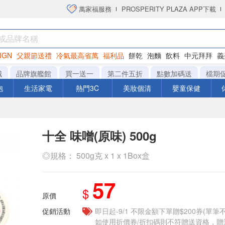
萬家福服務
PROSPERITY PLAZA APP下載
IGN
父親節送禮
冷氣最高省萬
福利品
餅乾
泡麵
飲料
中元拜拜
義
衛生紙
城
品牌旗艦館
買一送一
第二件五折
點數加碼送
檔期
泡
生活家電
熱門3C
美妝個清
嬰童保健
十全 味噌(原味) 500g
◎規格： 500g克 x 1 x 1Box盒
57
$
原價
促銷活動
即日起-9/1 不限金額下單贈$200券(單
如使用折價券/折扣碼則不符贈送資格，