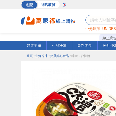
宅配
到店取貨
中元拜拜
UNIDES
海苔
巧克力
罐頭
線上商
好康主題
生鮮冷凍
飲料零食
米油沖
首頁
/ 生鮮冷凍
/ 奶蛋點心食品
/ 味噌．沙拉醬