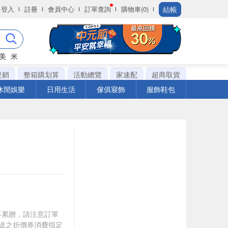
結帳
登入
註冊
會員中心
訂單查詢
購物車(0)
美
米
促銷
整箱購划算
活動總覽
家速配
超商取貨
休閒娛樂
日用生活
傢俱寢飾
服飾鞋包
筆不累贈，請注意訂單
贈送之折價券消費指定