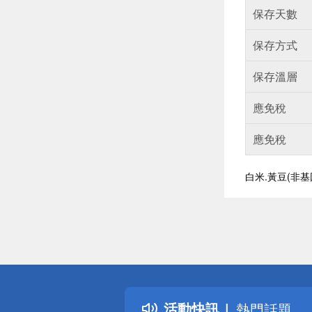
保存天數
保存方式
保存溫層
應免稅
應免稅
白米.黃豆(非基
偏遠地區配
詐騙網頁！
得獎公告
活動快訊
熱門話題