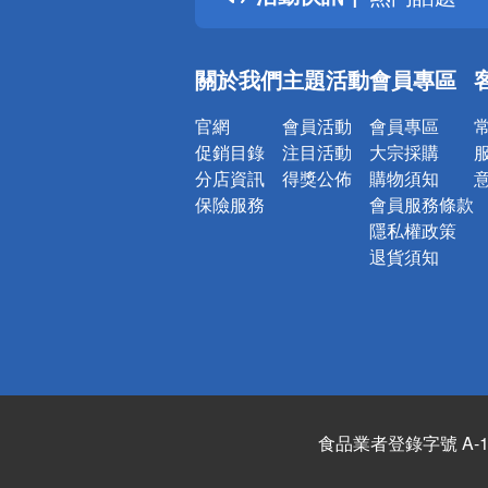
銀行優惠
偏遠地區配
關於我們
主題活動
會員專區
詐騙網頁！
官網
會員活動
會員專區
促銷目錄
注目活動
大宗採購
分店資訊
得獎公佈
購物須知
保險服務
會員服務條款
隱私權政策
退貨須知
食品業者登錄字號 A-122