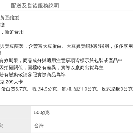
配送及售後服務說明
黃豆釀製
擔
，新鮮食用
與黃豆釀製，含豐富大豆蛋白、大豆異黃峒和卵磷脂，多多享用
!
與有效期限，商品成分與適用注意事項皆標示於包裝或產品中
頁因拍攝關係，圖檔略有差異，實際以廠商出貨為主
案若有變動敬請參照實際商品為準
克 209大卡
蛋白質6.7克、脂肪4.9公克、飽和脂肪1.0公克、反式脂肪0公克、
500g克
家
台灣