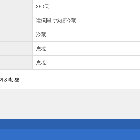
360天
建議開封後請冷藏
冷藏
應稅
應稅
因改造).鹽
送
請小心！