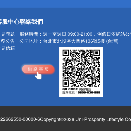
送
客服中心
聯絡我們
請小心！
常見問題
服務時間：
週一至週日 09:00-21:00，例假日依網站
服務公告
公司地址：
台北市北投區大業路136號5樓 (台灣)
意見信箱
662550-00000-6
Copyright©2026 Uni-Prosperity Lifestyle Co