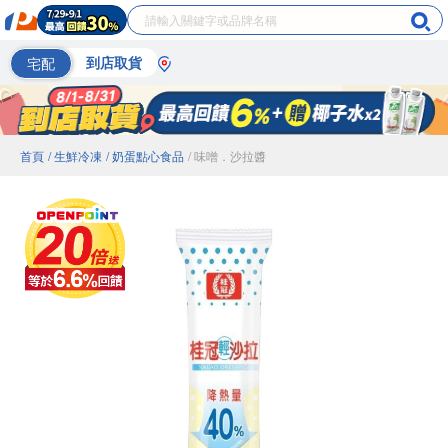
宅配
到店取貨
首頁
/ 生鮮冷凍
/ 奶蛋點心食品
/ 味噌．沙拉醬