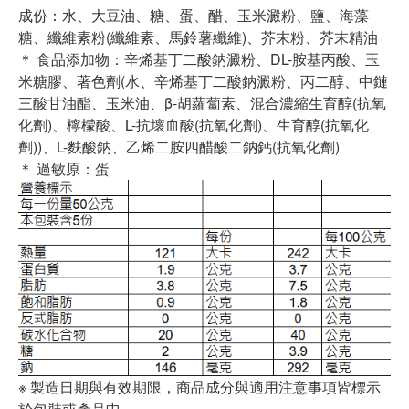
成份：水、大豆油、糖、蛋、醋、玉米澱粉、鹽、海藻
糖、纖維素粉(纖維素、馬鈴薯纖維)、芥末粉、芥末精油
＊ 食品添加物：辛烯基丁二酸鈉澱粉、DL-胺基丙酸、玉
米糖膠、著色劑(水、辛烯基丁二酸鈉澱粉、丙二醇、中鏈
三酸甘油酯、玉米油、β-胡蘿蔔素、混合濃縮生育醇(抗氧
化劑)、檸檬酸、L-抗壞血酸(抗氧化劑)、生育醇(抗氧化
劑))、L-麩酸鈉、乙烯二胺四醋酸二鈉鈣(抗氧化劑)
＊ 過敏原：蛋
※ 製造日期與有效期限，商品成分與適用注意事項皆標示
於包裝或產品中