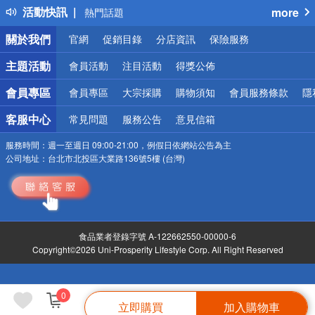
活動快訊
more
熱門話題
銀行優惠
關於我們
官網
促銷目錄
分店資訊
保險服務
偏遠地區配送
詐騙網頁！請小心！
主題活動
會員活動
注目活動
得獎公佈
會員專區
會員專區
大宗採購
購物須知
會員服務條款
隱
客服中心
常見問題
服務公告
意見信箱
服務時間：
週一至週日 09:00-21:00，例假日依網站公告為主
公司地址：
台北市北投區大業路136號5樓 (台灣)
食品業者登錄字號 A-122662550-00000-6
Copyright©2026 Uni-Prosperity Lifestyle Corp. All Right Reserved
0
立即購買
加入購物車