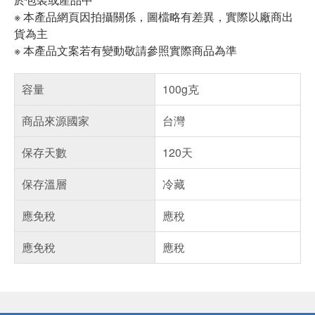
※ 本產品網頁因拍攝關係，圖檔略有差異，實際以廠商出
貨為主
※ 本產品文案若有變動敬請參照實際商品為準
容量
100g克
商品來源國家
台灣
保存天數
120天
保存溫層
冷藏
應免稅
應稅
應免稅
應稅
偏遠地區配送
詐騙網頁！請小心！
得獎公告