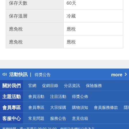
保存天數
60天
保存溫層
冷藏
應免稅
應稅
應免稅
應稅
偏遠地區配送
詐騙網頁！請小心！
得獎公告
活動快訊
more
熱門話題
銀行優惠
關於我們
官網
促銷目錄
分店資訊
保險服務
偏遠地區配送
詐騙網頁！請小心！
主題活動
會員活動
注目活動
得獎公佈
會員專區
會員專區
大宗採購
購物須知
會員服務條款
隱
客服中心
常見問題
服務公告
意見信箱
服務時間：
週一至週日 09:00-21:00，例假日依網站公告為主