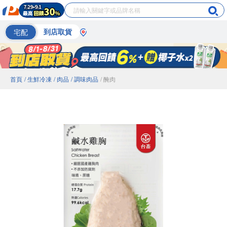
宅配
到店取貨
首頁
/ 生鮮冷凍
/ 肉品
/ 調味肉品
/ 醃肉