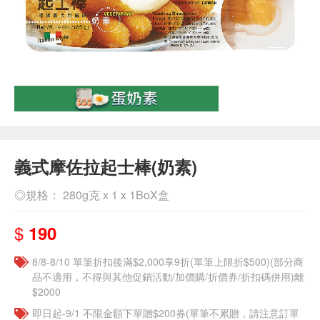
義式摩佐拉起士棒(奶素)
◎規格： 280g克 x 1 x 1BoX盒
$
190
8/8-8/10 單筆折扣後滿$2,000享9折(單筆上限折$500)(部分商
品不適用，不得與其他促銷活動/加價購/折價券/折扣碼併用)離
$2000
即日起-9/1 不限金額下單贈$200券(單筆不累贈，請注意訂單