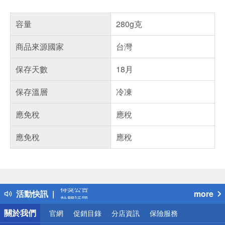
容量
280g克
商品來源國家
台灣
保存天數
18月
保存溫層
冷凍
應免稅
應稅
應免稅
應稅
偏遠地區配送
詐騙網頁！請小心！
得獎公告
活動快訊
more
熱門話題
銀行優惠
關於我們
官網
促銷目錄
分店資訊
保險服務
偏遠地區配送