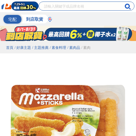
宅配
到店取貨
首頁
/ 好康主題
/ 主題推薦
/ 素食料理
/ 素肉品
/ 素肉