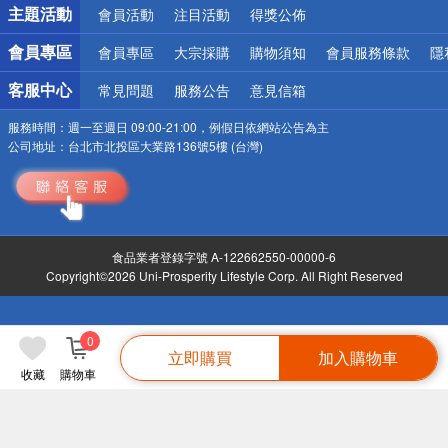
詐騙網頁！請小心！
主題活動
會員活動
注目活動
得獎公佈
會員專區
會員專區
大宗採購
購物須知
會員服務條款
隱
客服中心
常見問題
服務公告
意見信箱
服務時間：
週一至週日 09:00-21:00，例假日依網站公告為主
公司地址：
台北市北投區大業路136號5樓 (台灣)
食品業者登錄字號 A-122662550-00000-6
Copyright©2026 Uni-Prosperity Lifestyle Corp. All Right Reserved
0
立即購買
加入購物車
收藏
購物車