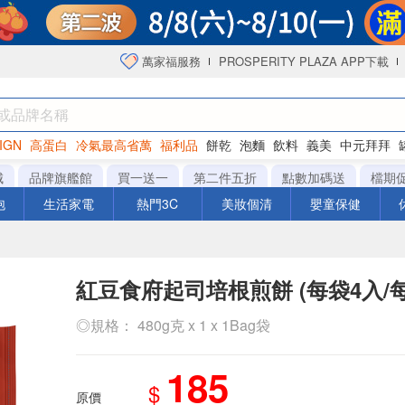
萬家福服務
PROSPERITY PLAZA APP下載
IGN
高蛋白
冷氣最高省萬
福利品
餅乾
泡麵
飲料
義美
中元拜拜
咖啡
城
品牌旗艦館
買一送一
第二件五折
點數加碼送
檔期
泡
生活家電
熱門3C
美妝個清
嬰童保健
紅豆食府起司培根煎餅 (每袋4入/每片
◎規格： 480g克 x 1 x 1Bag袋
185
$
原價