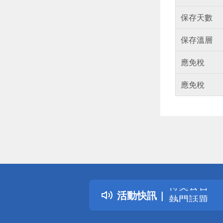
保存天數
保存溫層
應免稅
應免稅
偏遠地區配
詐騙網頁！
得獎公告
活動快訊
熱門話題
銀行優惠