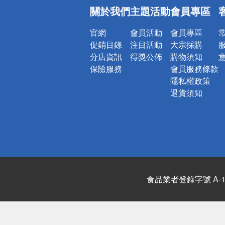
偏遠地區配
關於我們
主題活動
會員專區
詐騙網頁！
官網
會員活動
會員專區
促銷目錄
注目活動
大宗採購
分店資訊
得獎公佈
購物須知
保險服務
會員服務條款
隱私權政策
退貨須知
食品業者登錄字號 A-122