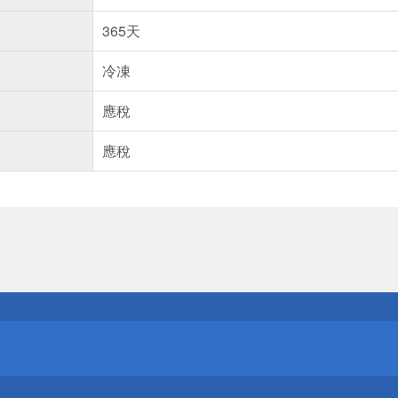
365天
冷凍
應稅
應稅
送
請小心！