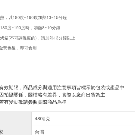
，以180度~190度加熱13~15分鐘
80度~190度時，加熱8~10分鐘
烤箱(不可調溫度的)，請加熱13分鐘以上
金黃色後，即可食用
與有效期限，商品成分與適用注意事項皆標示於包裝或產品中
頁因拍攝關係，圖檔略有差異，實際以廠商出貨為主
案若有變動敬請參照實際商品為準
480g克
家
台灣