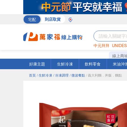
宅配
到店取貨
中元拜拜
UNIDES
米
巧克力
衛生紙
線上商
好康主題
生鮮冷凍
飲料零食
米油沖
首頁
/ 生鮮冷凍
/ 冷凍調理
/ 微波餐點
/ 義大利麵．丼飯．麵點