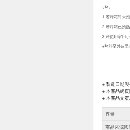
<烤>
若烤箱尚未預熱
1.
若烤箱已預熱1
2.
3.
若使用家用小
※烤熱至外皮呈
※ 製造日期
※ 本產品網
※ 本產品文
容量
商品來源國