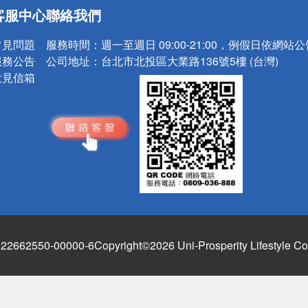
送
客服中心
聯絡我們
請小心！
常見問題
服務時間：
週一至週日 09:00-21:00，例假日依網站
服務公告
公司地址：
台北市北投區大業路136號5樓 (台灣)
意見信箱
662550-00000-6
Copyright©2026 Uni-Prosperity Lifestyle Co