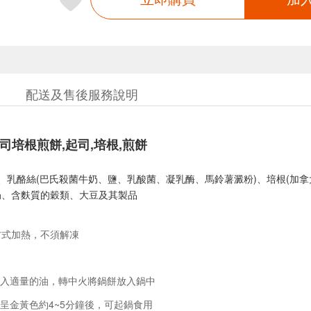
配送及售後服務說明
司培根煎餅,起司,培根,煎餅
水、乳酪絲(巴氏殺菌牛奶、鹽、乳酸菌、凝乳酶、馬鈴薯澱粉)、培根(加
奶、含麩質的穀類、大豆及其製品
方式加熱，不須解凍
入適量的油，轉中火將鍋餅放入鍋中
呈金黃色約4~5分鐘後，可起鍋食用