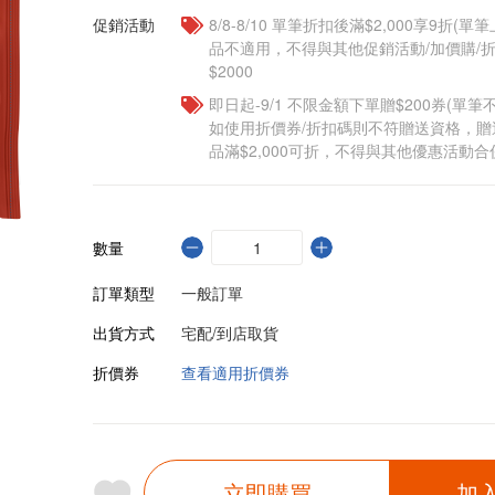
促銷活動
8/8-8/10 單筆折扣後滿$2,000享9折(單
品不適用，不得與其他促銷活動/加價購/折
$2000
即日起-9/1 不限金額下單贈$200券(單
如使用折價券/折扣碼則不符贈送資格，
品滿$2,000可折，不得與其他優惠活動合
數量
訂單類型
一般訂單
出貨方式
宅配/到店取貨
折價券
查看適用折價券
立即購買
加