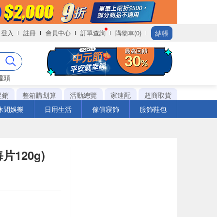
結帳
登入
註冊
會員中心
訂單查詢
購物車(0)
罐頭
促銷
整箱購划算
活動總覽
家速配
超商取貨
休閒娛樂
日用生活
傢俱寢飾
服飾鞋包
120g)