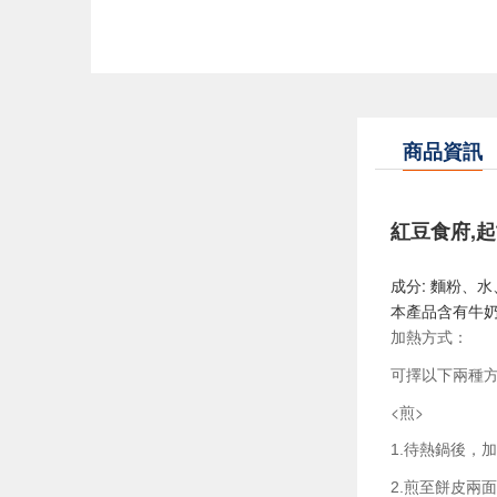
商品資訊
紅豆食府,起
成分: 麵粉、
本產品含有牛
加熱方式：
可擇以下兩種
<煎>
待熱鍋後，加
1.
煎至餅皮兩面
2.