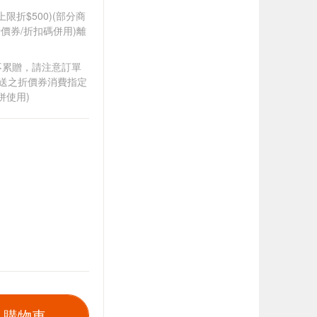
筆上限折$500)(部分商
價券/折扣碼併用)離
筆不累贈，請注意訂單
贈送之折價券消費指定
併使用)
入購物車