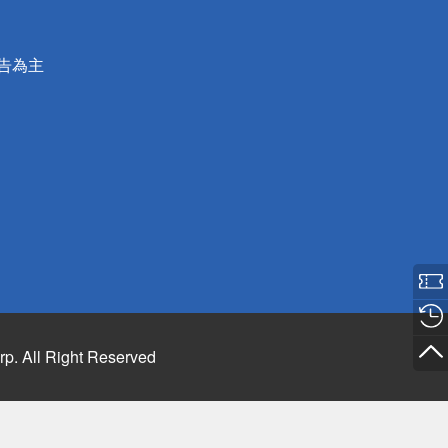
公告為主
rp. All Right Reserved