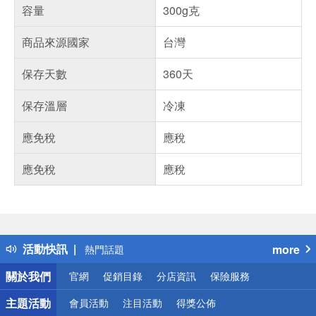
容量
300g克
商品來源國家
台灣
保存天數
360天
保存溫層
冷凍
應免稅
應稅
應免稅
應稅
偏遠地區配送
詐騙網頁！請小心！
得獎公告
活動快訊
more
熱門話題
銀行優惠
關於我們
官網
促銷目錄
分店資訊
保險服務
偏遠地區配送
詐騙網頁！請小心！
主題活動
會員活動
注目活動
得獎公佈