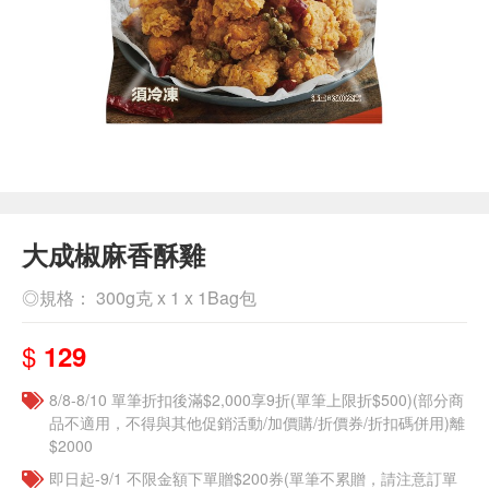
大成椒麻香酥雞
◎規格： 300g克 x 1 x 1Bag包
$
129
8/8-8/10 單筆折扣後滿$2,000享9折(單筆上限折$500)(部分商
品不適用，不得與其他促銷活動/加價購/折價券/折扣碼併用)離
$2000
即日起-9/1 不限金額下單贈$200券(單筆不累贈，請注意訂單