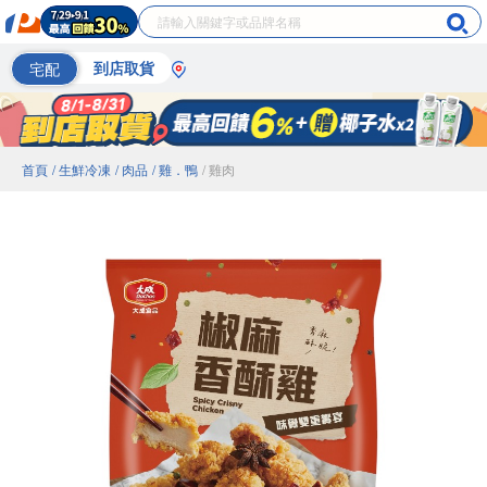
宅配
到店取貨
首頁
/ 生鮮冷凍
/ 肉品
/ 雞．鴨
/ 雞肉