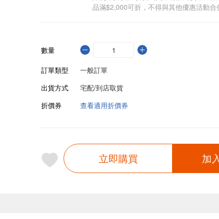
品滿$2,000可折，不得與其他優惠活動合
數量
訂單類型
一般訂單
出貨方式
宅配/到店取貨
折價券
查看適用折價券
立即購買
加