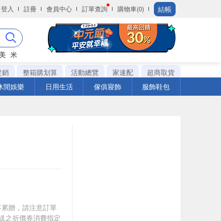
結帳
登入
註冊
會員中心
訂單查詢
購物車(0)
美
米
促銷
整箱購划算
活動總覽
家速配
超商取貨
休閒娛樂
日用生活
傢俱寢飾
服飾鞋包
筆不累贈，請注意訂單
贈送之折價券消費指定