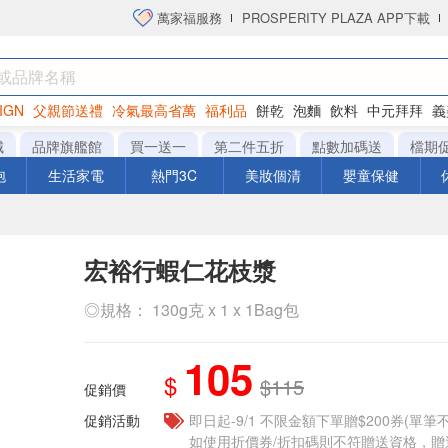
萬家福服務
PROSPERITY PLAZA APP下載
IGN
父親節送禮
冷氣最高省萬
福利品
餅乾
泡麵
飲料
中元拜拜
義
衛生紙
城
品牌旗艦館
買一送一
第二件五折
點數加碼送
檔期
泡
生活家電
熱門3C
美妝個清
嬰童保健
宏裕行蝦仁花枝漿
◎規格： 130g克 x 1 x 1Bag包
105
$
$115
促銷價
促銷活動
即日起-9/1 不限金額下單贈$200券(單
如使用折價券/折扣碼則不符贈送資格，