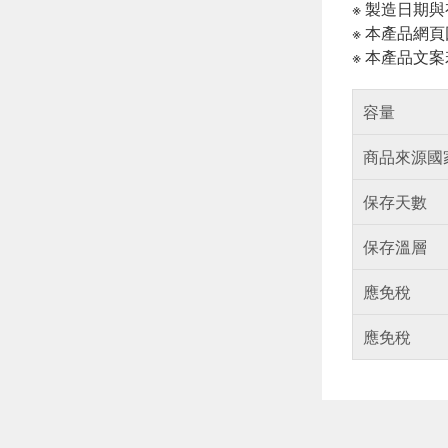
※ 製造日期
※ 本產品網
※ 本產品文
容量
商品來源國
保存天數
保存溫層
應免稅
應免稅
偏遠地區配