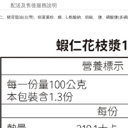
配送及售後服務說明
蝦仁、豬背脂油(台灣)、樹薯澱粉、糖、L-麩酸鈉、胡椒、 鹽、磷酸鹽(多