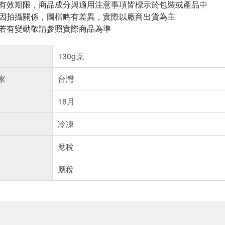
與有效期限，商品成分與適用注意事項皆標示於包裝或產品中
頁因拍攝關係，圖檔略有差異，實際以廠商出貨為主
案若有變動敬請參照實際商品為準
130g克
家
台灣
18月
冷凍
應稅
應稅
送