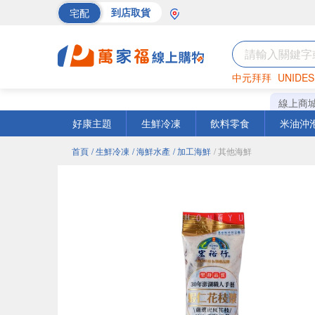
宅配
到店取貨
中元拜拜
UNIDES
海苔
巧克力
罐頭
線上商
好康主題
生鮮冷凍
飲料零食
米油沖
首頁
/ 生鮮冷凍
/ 海鮮水產
/ 加工海鮮
/ 其他海鮮