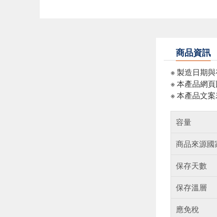
商品資訊
※ 製造日期
※ 本產品網
※ 本產品文
容量
商品來源國
保存天數
保存溫層
應免稅