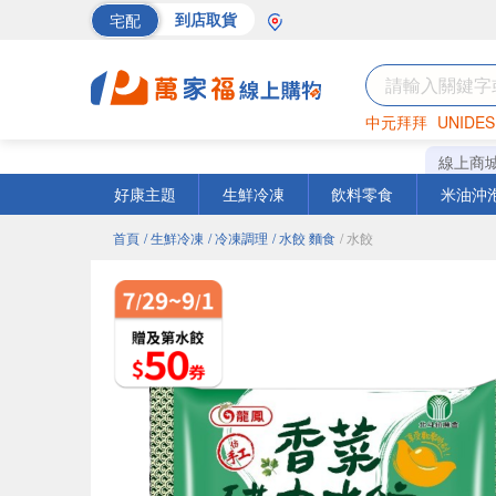
宅配
到店取貨
中元拜拜
UNIDES
海苔
巧克力
罐頭
線上商
好康主題
生鮮冷凍
飲料零食
米油沖
首頁
/ 生鮮冷凍
/ 冷凍調理
/ 水餃 麵食
/ 水餃