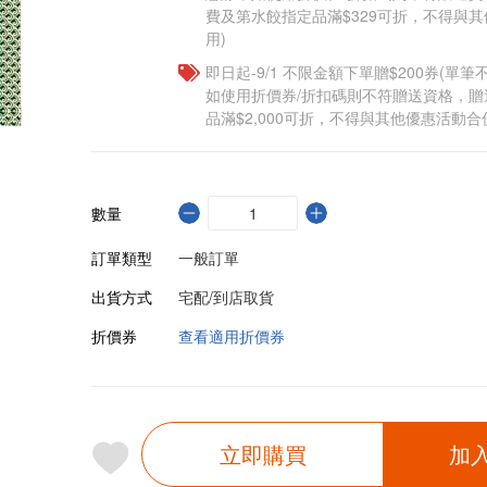
費及第水餃指定品滿$329可折，不得與
用)
即日起-9/1 不限金額下單贈$200券(單
如使用折價券/折扣碼則不符贈送資格，
品滿$2,000可折，不得與其他優惠活動合
數量
訂單類型
一般訂單
出貨方式
宅配/到店取貨
折價券
查看適用折價券
立即購買
加