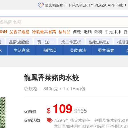
萬家福服務
PROSPERITY PLAZA APP下載
IGN
父親節送禮
冷氣最高省萬
福利品
餅乾
泡麵
飲料
中元拜拜
義
衛生紙
城
品牌旗艦館
買一送一
第二件五折
點數加碼送
檔期
泡
生活家電
熱門3C
美妝個清
嬰童保健
龍鳳香菜豬肉水餃
◎規格： 540g克 x 1 x 1Bag包
109
$
$135
促銷價
促銷活動
7/29-9/1 指定水餃任一包贈及第水餃$5
意訂單如使用折價券/折扣碼則不符贈送