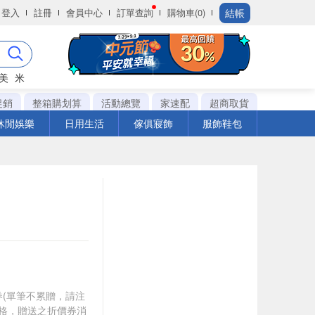
結帳
登入
註冊
會員中心
訂單查詢
購物車(0)
美
米
促銷
整箱購划算
活動總覽
家速配
超商取貨
休閒娛樂
日用生活
傢俱寢飾
服飾鞋包
0券(單筆不累贈，請注
資格，贈送之折價券消