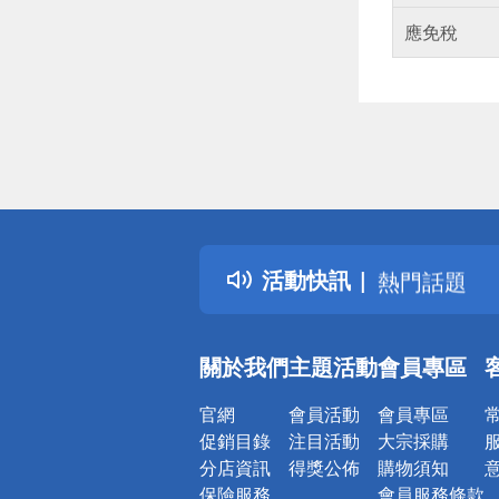
應免稅
偏遠地區配
詐騙網頁！
得獎公告
活動快訊
熱門話題
銀行優惠
偏遠地區配
關於我們
主題活動
會員專區
詐騙網頁！
官網
會員活動
會員專區
促銷目錄
注目活動
大宗採購
分店資訊
得獎公佈
購物須知
保險服務
會員服務條款