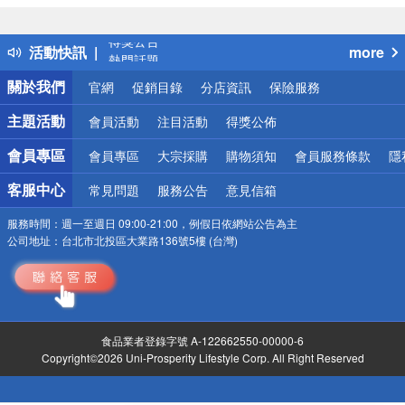
詐騙網頁！請小心！
得獎公告
活動快訊
more
熱門話題
銀行優惠
關於我們
官網
促銷目錄
分店資訊
保險服務
偏遠地區配送
詐騙網頁！請小心！
主題活動
會員活動
注目活動
得獎公佈
會員專區
會員專區
大宗採購
購物須知
會員服務條款
隱
客服中心
常見問題
服務公告
意見信箱
服務時間：
週一至週日 09:00-21:00，例假日依網站公告為主
公司地址：
台北市北投區大業路136號5樓 (台灣)
食品業者登錄字號 A-122662550-00000-6
Copyright©2026 Uni-Prosperity Lifestyle Corp. All Right Reserved