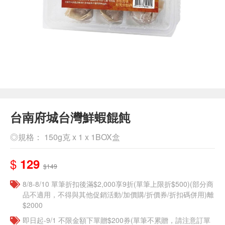
台南府城台灣鮮蝦餛飩
◎規格： 150g克 x 1 x 1BOX盒
$
129
$149
8/8-8/10 單筆折扣後滿$2,000享9折(單筆上限折$500)(部分商
品不適用，不得與其他促銷活動/加價購/折價券/折扣碼併用)離
$2000
即日起-9/1 不限金額下單贈$200券(單筆不累贈，請注意訂單