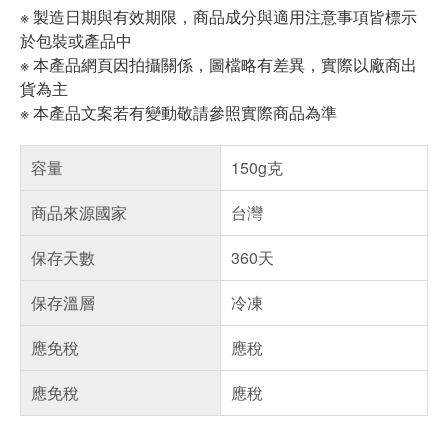
※ 製造日期與有效期限，商品成分與適用注意事項皆標示
於包裝或產品中
※ 本產品網頁因拍攝關係，圖檔略有差異，實際以廠商出
貨為主
※ 本產品文案若有變動敬請參照實際商品為準
容量
150g克
商品來源國家
台灣
保存天數
360天
保存溫層
冷凍
應免稅
應稅
應免稅
應稅
偏遠地區配送