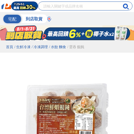
宅配
到店取貨
首頁
/ 生鮮冷凍
/ 冷凍調理
/ 水餃 麵食
/ 雲吞 餛飩