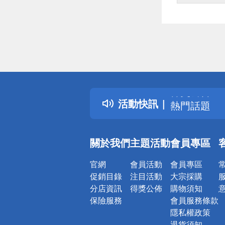
偏遠地區配
詐騙網頁！
得獎公告
活動快訊
熱門話題
銀行優惠
偏遠地區配
關於我們
主題活動
會員專區
詐騙網頁！
官網
會員活動
會員專區
促銷目錄
注目活動
大宗採購
分店資訊
得獎公佈
購物須知
保險服務
會員服務條款
隱私權政策
退貨須知