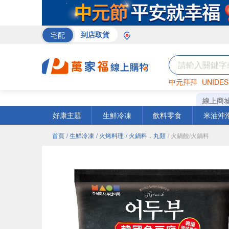
宅配
到店取貨
中元拜拜
UNIDES
巧克力
罐頭
海苔
線上商
好康主題
生鮮冷凍
飲料零食
米油沖
首頁
/ 生鮮冷凍
/ 火烤料理
/ 火鍋料．丸類
/ 火鍋餃/火鍋料