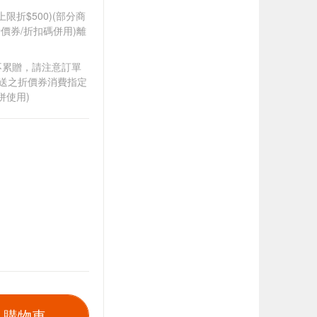
筆上限折$500)(部分商
價券/折扣碼併用)離
筆不累贈，請注意訂單
贈送之折價券消費指定
併使用)
入購物車