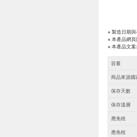
※ 製造日期
※ 本產品網
※ 本產品文
容量
商品來源國
保存天數
保存溫層
應免稅
應免稅