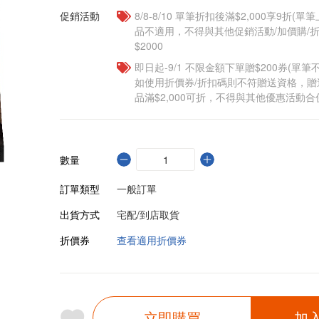
促銷活動
8/8-8/10 單筆折扣後滿$2,000享9折(單
品不適用，不得與其他促銷活動/加價購/折
$2000
即日起-9/1 不限金額下單贈$200券(單
如使用折價券/折扣碼則不符贈送資格，
品滿$2,000可折，不得與其他優惠活動合
數量
訂單類型
一般訂單
出貨方式
宅配/到店取貨
折價券
查看適用折價券
立即購買
加