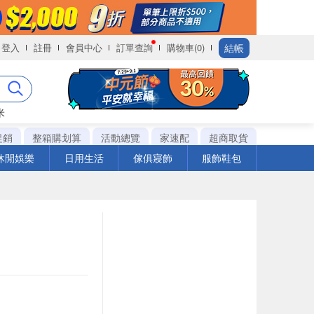
結帳
登入
註冊
會員中心
訂單查詢
購物車(0)
米
促銷
整箱購划算
活動總覽
家速配
超商取貨
休閒娛樂
日用生活
傢俱寢飾
服飾鞋包