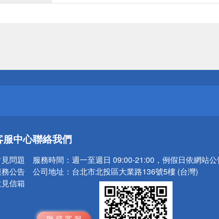
送
請小心！
送
客服中心
聯絡我們
請小心！
常見問題
服務時間：
週一至週日 09:00-21:00，例假日依網站
服務公告
公司地址：
台北市北投區大業路136號5樓 (台灣)
意見信箱