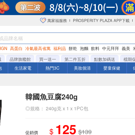
萬家福服務
PROSPERITY PLAZA APP下載
IGN
高蛋白
冷氣最高省萬
福利品
餅乾
泡麵
飲料
中元拜拜
義美
洋芋片
城
品牌旗艦館
買一送一
第二件五折
點數加碼送
檔期
泡
生活家電
熱門3C
美妝個清
嬰童保健
韓國魚豆腐240g
◎規格： 240g克 x 1 x 1PC包
125
$
$139
促銷價