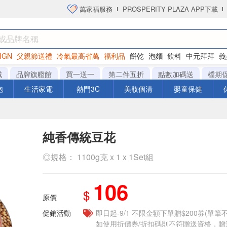
萬家福服務
PROSPERITY PLAZA APP下載
IGN
父親節送禮
冷氣最高省萬
福利品
餅乾
泡麵
飲料
中元拜拜
義
衛生紙
城
品牌旗艦館
買一送一
第二件五折
點數加碼送
檔期
泡
生活家電
熱門3C
美妝個清
嬰童保健
純香傳統豆花
◎規格： 1100g克 x 1 x 1Set組
106
$
原價
促銷活動
即日起-9/1 不限金額下單贈$200券(單
如使用折價券/折扣碼則不符贈送資格，