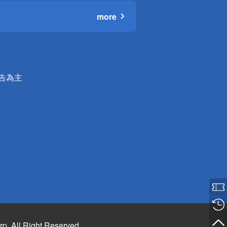
more
公告為主
rp. All Right Reserved