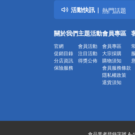
得獎公告
活動快訊
熱門話題
銀行優惠
偏遠地區配
關於我們
主題活動
會員專區
詐騙網頁！
官網
會員活動
會員專區
促銷目錄
注目活動
大宗採購
分店資訊
得獎公佈
購物須知
保險服務
會員服務條款
隱私權政策
退貨須知
食品業者登錄字號 A-122