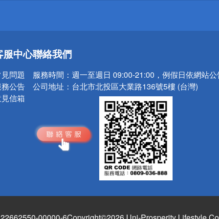
送
客服中心
聯絡我們
請小心！
常見問題
服務時間：
週一至週日 09:00-21:00，例假日依網站
服務公告
公司地址：
台北市北投區大業路136號5樓 (台灣)
意見信箱
662550-00000-6
Copyright©2026 Uni-Prosperity Lifestyle Co