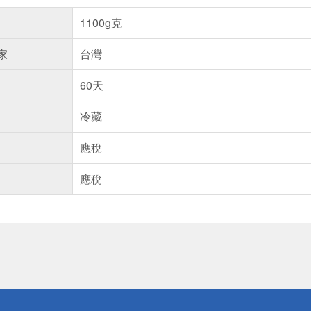
1100g克
家
台灣
60天
冷藏
應稅
應稅
送
請小心！