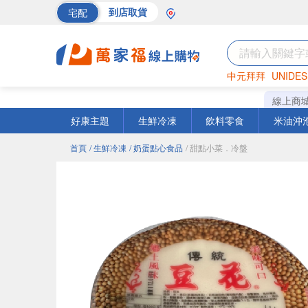
宅配
到店取貨
中元拜拜
UNIDES
海苔
巧克力
罐頭
線上商
好康主題
生鮮冷凍
飲料零食
米油沖
首頁
/ 生鮮冷凍
/ 奶蛋點心食品
/ 甜點小菜．冷盤