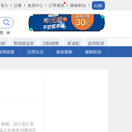
結帳
登入
註冊
會員中心
訂單查詢
購物車(0)
美
米
促銷
整箱購划算
活動總覽
家速配
超商取貨
休閒娛樂
日用生活
傢俱寢飾
服飾鞋包
筆不累贈，請注意訂單
贈送之折價券消費指定