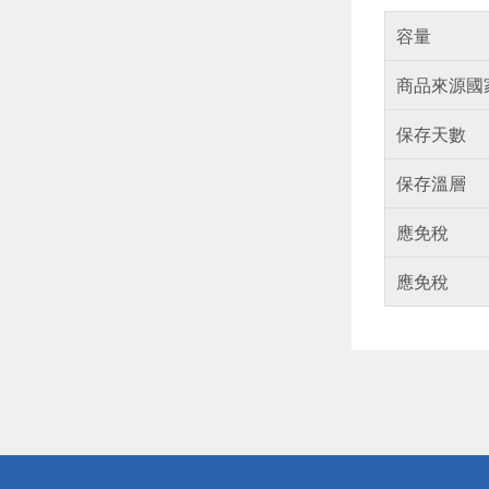
容量
商品來源國
保存天數
保存溫層
應免稅
應免稅
偏遠地區配
詐騙網頁！