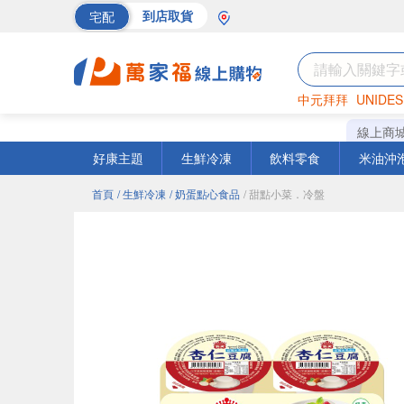
宅配
到店取貨
中元拜拜
UNIDES
海苔
巧克力
罐頭
線上商
好康主題
生鮮冷凍
飲料零食
米油沖
首頁
/ 生鮮冷凍
/ 奶蛋點心食品
/ 甜點小菜．冷盤