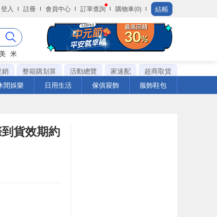
結帳
登入
註冊
會員中心
訂單查詢
購物車(0)
美
米
促銷
整箱購划算
活動總覽
家速配
超商取貨
休閒娛樂
日用生活
傢俱寢飾
服飾鞋包
實際到貨效期約