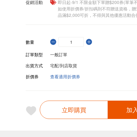
促銷活動
即日起-9/1 不限金額下單贈$200券(單
如使用折價券/折扣碼則不符贈送資格，
品滿$2,000可折，不得與其他優惠活動合
數量
訂單類型
一般訂單
出貨方式
宅配/到店取貨
折價券
查看適用折價券
立即購買
加