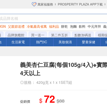
萬家福服務
PROSPERITY PLAZA APP下載
IGN
父親節送禮
冷氣最高省萬
福利品
餅乾
泡麵
飲料
中元拜拜
義
衛生紙
城
品牌旗艦館
買一送一
第二件五折
點數加碼送
檔期
泡
生活家電
熱門3C
美妝個清
嬰童保健
義美杏仁豆腐(每個105g/4入)※
4天以上
◎規格： 420g克 x 1 x 1SET組
72
$
$88
促銷價