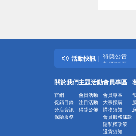
偏遠地區配
詐騙網頁！
得獎公告
活動快訊
熱門話題
銀行優惠
偏遠地區配
關於我們
主題活動
會員專區
詐騙網頁！
官網
會員活動
會員專區
促銷目錄
注目活動
大宗採購
分店資訊
得獎公佈
購物須知
保險服務
會員服務條款
隱私權政策
退貨須知