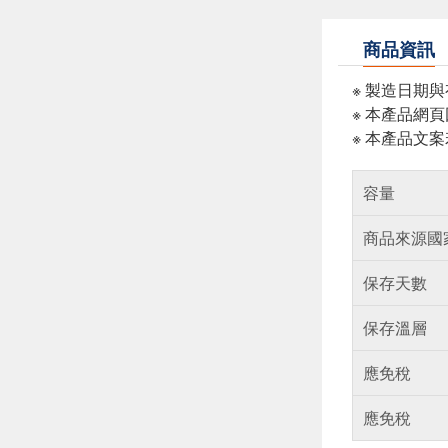
商品資訊
※ 製造日期
※ 本產品網
※ 本產品文
容量
商品來源國
保存天數
保存溫層
應免稅
應免稅