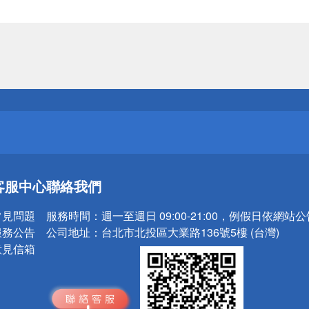
送
請小心！
送
客服中心
聯絡我們
請小心！
常見問題
服務時間：
週一至週日 09:00-21:00，例假日依網站
服務公告
公司地址：
台北市北投區大業路136號5樓 (台灣)
意見信箱