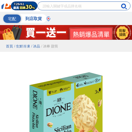
宅配
到店取貨
首頁
/ 生鮮冷凍
/ 冰品
/ 冰棒 甜筒