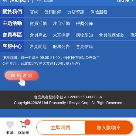
銀行優惠
關於我們
官網
促銷目錄
分店資訊
保險服務
偏遠地區配送
詐騙網頁！請小心！
主題活動
會員活動
注目活動
得獎公佈
會員專區
會員專區
大宗採購
購物須知
會員服務條款
隱
客服中心
常見問題
服務公告
意見信箱
服務時間：
週一至週日 09:00-21:00，例假日依網站公告為主
公司地址：
台北市北投區大業路136號5樓 (台灣)
食品業者登錄字號 A-122662550-00000-6
Copyright©2026 Uni-Prosperity Lifestyle Corp. All Right Reserved
0
立即購買
加入購物車
收藏
購物車