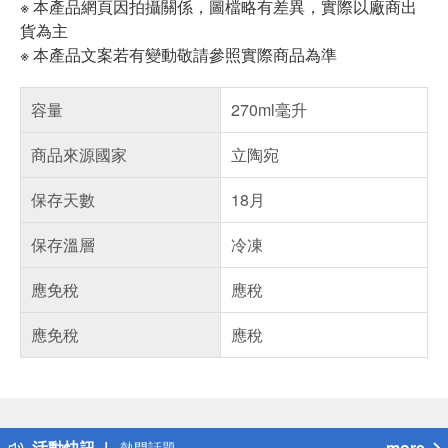
※ 本產品網頁因拍攝關係，圖檔略有差異，實際以廠商出
貨為主
※ 本產品文案若有變動敬請參照實際商品為準
容量
270ml毫升
商品來源國家
立陶宛
保存天數
18月
保存溫層
冷凍
應免稅
應稅
應免稅
應稅
偏遠地區配送
詐騙網頁！請小心！
得獎公告
活動快訊
more
熱門話題