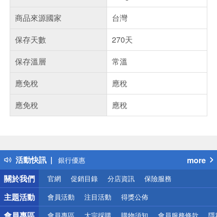
商品來源國家
台灣
保存天數
270天
保存溫層
常溫
應免稅
應稅
應免稅
應稅
偏遠地區配送
詐騙網頁！請小心！
得獎公告
熱門話題
活動快訊
more
銀行優惠
偏遠地區配送
關於我們
官網
促銷目錄
分店資訊
保險服務
詐騙網頁！請小心！
主題活動
會員活動
注目活動
得獎公佈
會員專區
會員專區
大宗採購
購物須知
會員服務條款
隱