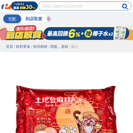
宅配
到店取貨
首頁
/ 飲料零食
/ 烘培糕餅
/ 西點．蛋糕
/ 點心