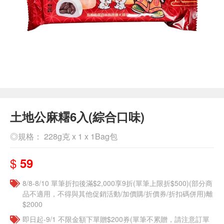
土地公麻糬6入(綜合口味)
◎規格： 228g克 x 1 x 1Bag包
$
59
8/8-8/10 單筆折扣後滿$2,000享9折(單筆上限折$500)(部分商
品不適用，不得與其他促銷活動/加價購/折價券/折扣碼併用)離
$2000
即日起-9/1 不限金額下單贈$200券(單筆不累贈，請注意訂單