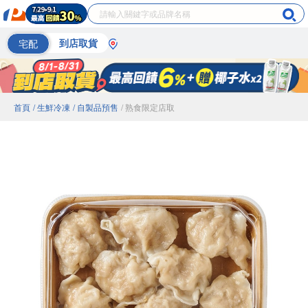
宅配
到店取貨
首頁
/ 生鮮冷凍
/ 自製品預售
/ 熟食限定店取