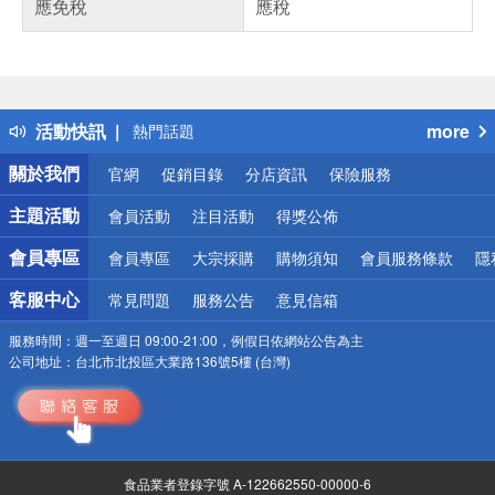
應免稅
應稅
偏遠地區配送
詐騙網頁！請小心！
得獎公告
活動快訊
more
熱門話題
銀行優惠
關於我們
官網
促銷目錄
分店資訊
保險服務
偏遠地區配送
詐騙網頁！請小心！
主題活動
會員活動
注目活動
得獎公佈
會員專區
會員專區
大宗採購
購物須知
會員服務條款
隱
客服中心
常見問題
服務公告
意見信箱
服務時間：
週一至週日 09:00-21:00，例假日依網站公告為主
公司地址：
台北市北投區大業路136號5樓 (台灣)
食品業者登錄字號 A-122662550-00000-6