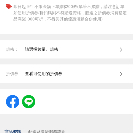
即日起-9/1 不限金額下單贈$200券(單筆不累贈，請注意訂單
如使用折價券/折扣碼則不符贈送資格，贈送之折價券消費指定
品滿$2,000可折，不得與其他優惠活動合併使用)
規格：
請選擇數量、規格
折價券
查看可使用的折價券
商品資訊
配送及售後服務說明