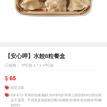
【安心呷】水餃8粒餐盒
◎規格： 1PC份 x 1 x 1PC份
$
65
限定店取
8/8-8/10 單筆折扣後滿$2,000享9折(單筆上限折$500)(部分商
品不適用，不得與其他促銷活動/加價購/折價券/折扣碼併用)離
$2000