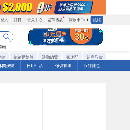
結帳
登入
註冊
會員中心
訂單查詢
購物車(0)
罐頭
促銷
整箱購划算
活動總覽
家速配
超商取貨
休閒娛樂
日用生活
傢俱寢飾
服飾鞋包