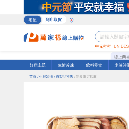
宅配
到店取貨
中元拜拜
UNIDES
米
巧克力
衛生紙
線上商
好康主題
生鮮冷凍
飲料零食
米油沖
首頁
/ 生鮮冷凍
/ 自製品預售
/ 熟食限定店取