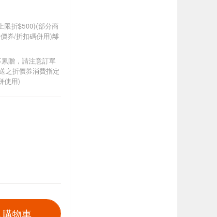
筆上限折$500)(部分商
價券/折扣碼併用)離
筆不累贈，請注意訂單
贈送之折價券消費指定
併使用)
入購物車