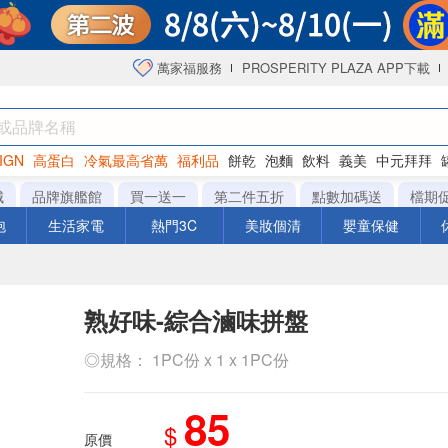
萬家福服務
PROSPERITY PLAZA APP下載
IGN
高蛋白
冷氣最高省萬
福利品
餅乾
泡麵
飲料
義美
中元拜拜
咖啡
城
品牌旗艦館
買一送一
第二件五折
點數加碼送
檔期
泡
生活家電
熱門3C
美妝個清
嬰童保健
熟好味-綜合滷味拼盤
◎規格： 1PC份 x 1 x 1PC份
85
$
原價