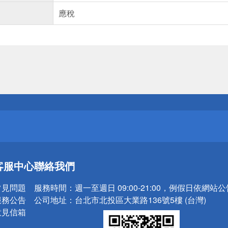
應稅
送
請小心！
送
客服中心
聯絡我們
請小心！
常見問題
服務時間：
週一至週日 09:00-21:00，例假日依網站
服務公告
公司地址：
台北市北投區大業路136號5樓 (台灣)
意見信箱