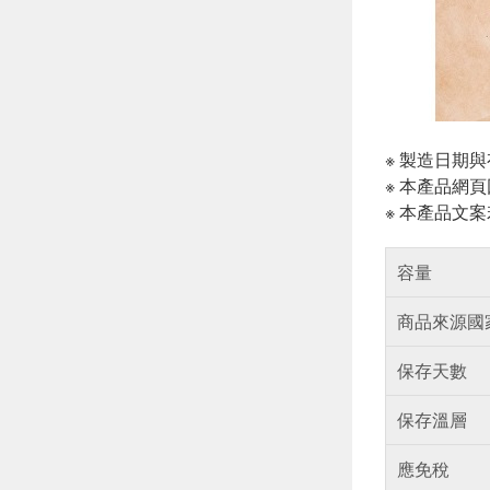
※ 製造日期
※ 本產品網
※ 本產品文
容量
商品來源國
保存天數
保存溫層
應免稅