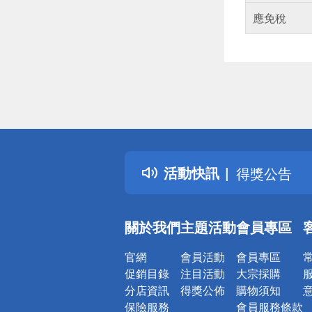
應免稅
偏遠地區配
詐騙網頁！
得獎公告
活動快訊
熱門話題
銀行優惠
偏遠地區配
關於我們
主題活動
會員專區
詐騙網頁！
官網
會員活動
會員專區
促銷目錄
注目活動
大宗採購
分店資訊
得獎公佈
購物須知
保險服務
會員服務條款