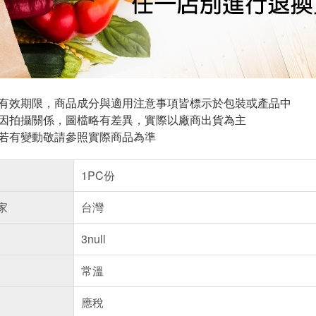
與有效期限，商品成分與適用注意事項皆標示於包裝或產品中
頁因拍攝關係，圖檔略有差異，實際以廠商出貨為主
案若有變動敬請參照實際商品為準
1PC份
家
台灣
3null
常溫
應稅