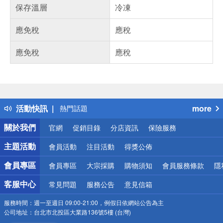
保存溫層
冷凍
應免稅
應稅
應免稅
應稅
偏遠地區配送
詐騙網頁！請小心！
得獎公告
活動快訊
more
熱門話題
銀行優惠
關於我們
官網
促銷目錄
分店資訊
保險服務
偏遠地區配送
詐騙網頁！請小心！
主題活動
會員活動
注目活動
得獎公佈
會員專區
會員專區
大宗採購
購物須知
會員服務條款
隱
客服中心
常見問題
服務公告
意見信箱
服務時間：
週一至週日 09:00-21:00，例假日依網站公告為主
公司地址：
台北市北投區大業路136號5樓 (台灣)