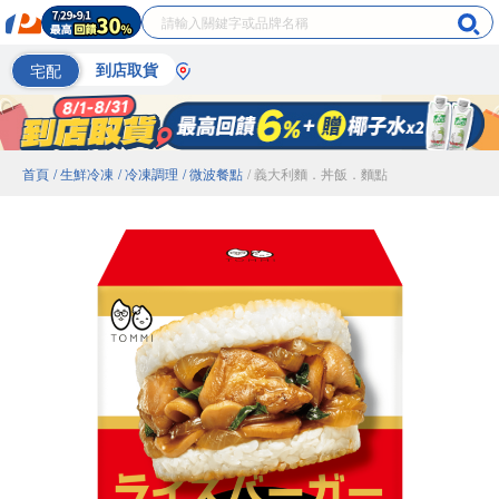
宅配
到店取貨
首頁
/ 生鮮冷凍
/ 冷凍調理
/ 微波餐點
/ 義大利麵．丼飯．麵點