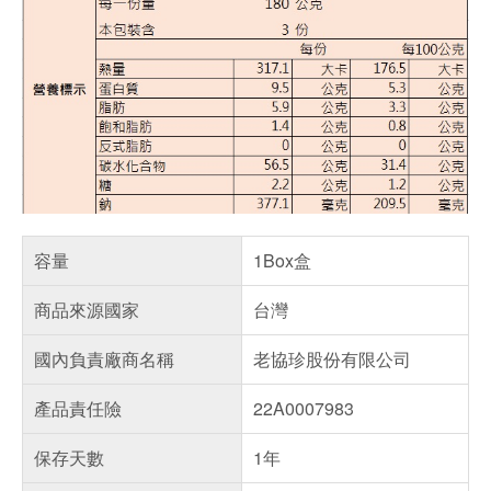
容量
1Box盒
商品來源國家
台灣
國內負責廠商名稱
老協珍股份有限公司
產品責任險
22A0007983
保存天數
1年