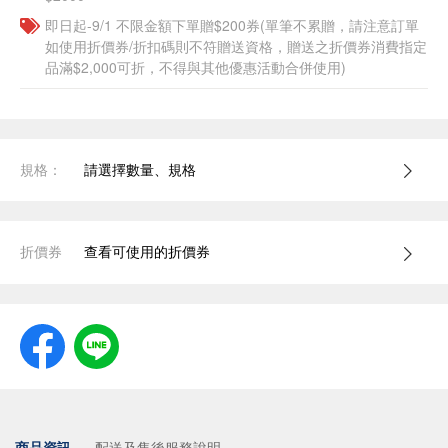
即日起-9/1 不限金額下單贈$200券(單筆不累贈，請注意訂單
如使用折價券/折扣碼則不符贈送資格，贈送之折價券消費指定
品滿$2,000可折，不得與其他優惠活動合併使用)
規格：
請選擇數量、規格
折價券
查看可使用的折價券
商品資訊
配送及售後服務說明