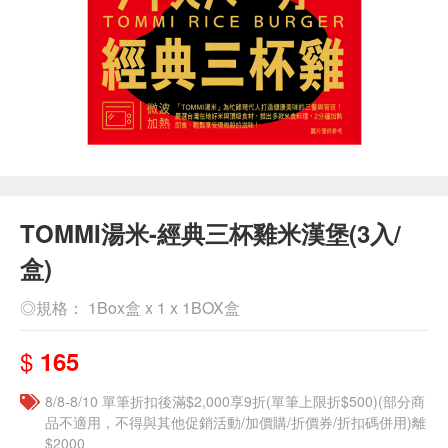
TOMMI湯米-經典三杯雞米漢堡(3入/
盒)
◎規格： 1Box盒 x 1 x 1BOX盒
$
165
8/8-8/10 單筆折扣後滿$2,000享9折(單筆上限折$500)(部分商
品不適用，不得與其他促銷活動/加價購/折價券/折扣碼併用)離
$2000