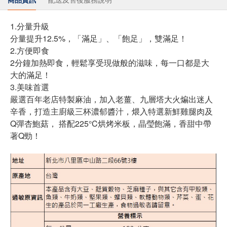
1.分量升級
分量提升12.5%，「滿足」、「飽足」，雙滿足！
2.方便即食
2分鐘加熱即食，輕鬆享受現做般的滋味，每一口都是大
大的滿足！
3.美味首選
嚴選百年老店特製麻油，加入老薑、九層塔大火煸出迷人
辛香，打造主廚級三杯濃郁醬汁，煨入特選新鮮雞腿肉及
Q彈杏鮑菇， 搭配225°C烘烤米板，晶瑩飽滿，香甜中帶
著Q勁！