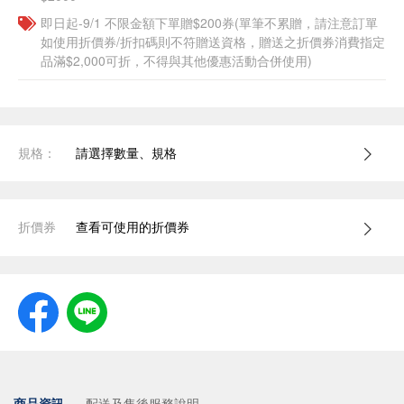
即日起-9/1 不限金額下單贈$200券(單筆不累贈，請注意訂單
如使用折價券/折扣碼則不符贈送資格，贈送之折價券消費指定
品滿$2,000可折，不得與其他優惠活動合併使用)
規格：
請選擇數量、規格
折價券
查看可使用的折價券
商品資訊
配送及售後服務說明