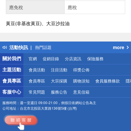
應免稅
應稅
黃豆(非基改黃豆)、大豆沙拉油
偏遠地區配送
詐騙網頁！請小心！
得獎公告
活動快訊
more
熱門話題
銀行優惠
關於我們
官網
促銷目錄
分店資訊
保險服務
偏遠地區配送
詐騙網頁！請小心！
主題活動
會員活動
注目活動
得獎公佈
會員專區
會員專區
大宗採購
購物須知
會員服務條款
隱
客服中心
常見問題
服務公告
意見信箱
服務時間：
週一至週日 09:00-21:00，例假日依網站公告為主
公司地址：
台北市北投區大業路136號5樓 (台灣)