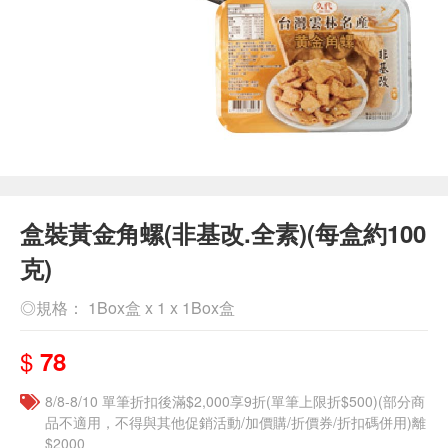
盒裝黃金角螺(非基改.全素)(每盒約100
克)
◎規格： 1Box盒 x 1 x 1Box盒
$
78
8/8-8/10 單筆折扣後滿$2,000享9折(單筆上限折$500)(部分商
品不適用，不得與其他促銷活動/加價購/折價券/折扣碼併用)離
$2000