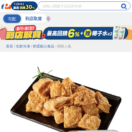
宅配
到店取貨
首頁
/ 生鮮冷凍
/ 奶蛋點心食品
/ 網路人氣