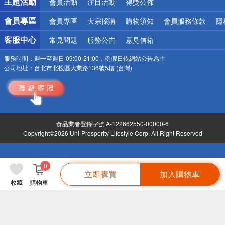
主題活動
會員活動
注目活動
得獎公佈
會員專區
會員專區
大宗採購
購物須知
會員服務條款
隱
客服中心
常見問題
服務公告
意見信箱
服務時間：
週一至週日 09:00-21:00，例假日依網站公告為主
公司地址：
台北市北投區大業路136號5樓 (台灣)
食品業者登錄字號 A-122662550-00000-6
Copyright©2026 Uni-Prosperity Lifestyle Corp. All Right Reserved
0
立即購買
加入購物車
收藏
購物車