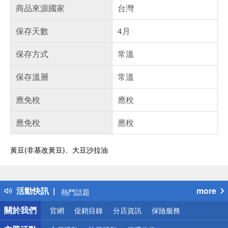
商品來源國家
台灣
保存天數
4月
保存方式
常溫
保存溫層
常溫
應免稅
應稅
應免稅
應稅
黃豆(非基改黃豆)、大豆沙拉油
偏遠地區配送
詐騙網頁！請小心！
得獎公告
活動快訊
more
熱門話題
銀行優惠
關於我們
官網
促銷目錄
分店資訊
保險服務
偏遠地區配送
詐騙網頁！請小心！