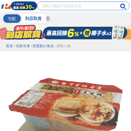
宅配
到店取貨
首頁
/ 生鮮冷凍
/ 奶蛋點心食品
/ 網路人氣