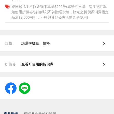
即日起-9/1 不限金額下單贈$200券(單筆不累贈，請注意訂單
如使用折價券/折扣碼則不符贈送資格，贈送之折價券消費指定
品滿$2,000可折，不得與其他優惠活動合併使用)
規格：
請選擇數量、規格
折價券
查看可使用的折價券
商品資訊
配送及售後服務說明