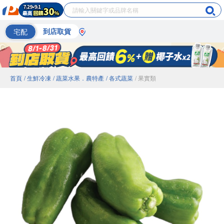
宅配
到店取貨
首頁
/ 生鮮冷凍
/ 蔬菜水果．農特產
/ 各式蔬菜
/ 果實類