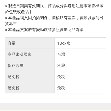
※ 製造日期與有效期限，商品成分與適用注意事項皆標示
於包裝或產品中
※ 本產品網頁因拍攝關係，圖檔略有差異，實際以廠商出
貨為主
※ 本產品文案若有變動敬請參照實際商品為準
容量
1Box盒
商品來源國家
台灣
保存溫層
冷藏
應免稅
免稅
應免稅
免稅
偏遠地區配送
詐騙網頁！請小心！
得獎公告