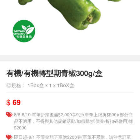
有機/有機轉型期青椒300g/盒
◎規格： 1Box盒 x 1 x 1BoX盒
$
69
8/8-8/10 單筆折扣後滿$2,000享9折(單筆上限折$500)(部分商
品不適用，不得與其他促銷活動/加價購/折價券/折扣碼併用)離
$2000
即日起-9/1 不限金額下單贈$200券(單筆不累贈，請注意訂單