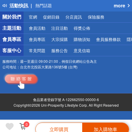
活動快訊
more
熱門話題
銀行優惠
關於我們
官網
促銷目錄
分店資訊
保險服務
偏遠地區配送
詐騙網頁！請小心！
主題活動
會員活動
注目活動
得獎公佈
會員專區
會員專區
大宗採購
購物須知
會員服務條款
隱
客服中心
常見問題
服務公告
意見信箱
服務時間：
週一至週日 09:00-21:00，例假日依網站公告為主
公司地址：
台北市北投區大業路136號5樓 (台灣)
食品業者登錄字號 A-122662550-00000-6
Copyright©2026 Uni-Prosperity Lifestyle Corp. All Right Reserved
0
立即購買
加入購物車