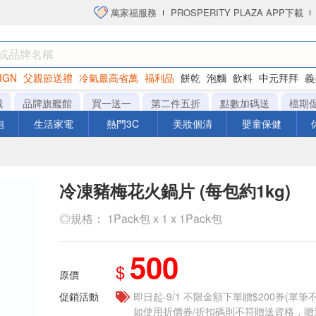
萬家福服務
PROSPERITY PLAZA APP下載
IGN
父親節送禮
冷氣最高省萬
福利品
餅乾
泡麵
飲料
中元拜拜
義
衛生紙
城
品牌旗艦館
買一送一
第二件五折
點數加碼送
檔期
泡
生活家電
熱門3C
美妝個清
嬰童保健
冷凍豬梅花火鍋片 (每包約1kg)
◎規格： 1Pack包 x 1 x 1Pack包
500
$
原價
促銷活動
即日起-9/1 不限金額下單贈$200券(單
如使用折價券/折扣碼則不符贈送資格，