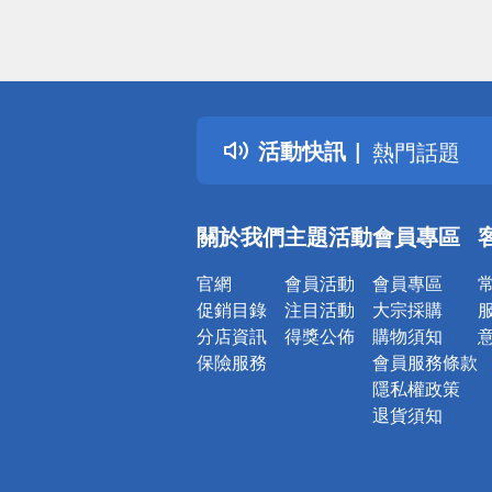
偏遠地區配
詐騙網頁！
得獎公告
活動快訊
熱門話題
銀行優惠
偏遠地區配
關於我們
主題活動
會員專區
詐騙網頁！
官網
會員活動
會員專區
促銷目錄
注目活動
大宗採購
分店資訊
得獎公佈
購物須知
保險服務
會員服務條款
隱私權政策
退貨須知