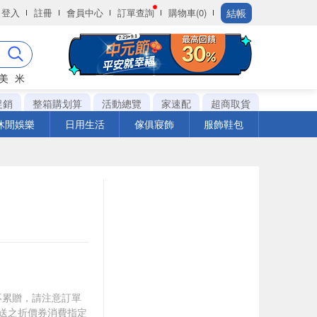
結帳
登入
註冊
會員中心
訂單查詢
購物車(0)
美
米
促銷
整箱購划算
活動總覽
家速配
超商取貨
休閒娛樂
日用生活
傢俱寢飾
服飾鞋包
筆不累贈，請注意訂單
贈送之折價券消費指定