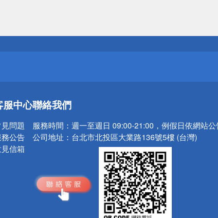
送
請小心！
送
客服中心
聯絡我們
請小心！
常見問題
服務時間：
週一至週日 09:00-21:00，例假日依網站
服務公告
公司地址：
台北市北投區大業路136號5樓 (台灣)
意見信箱