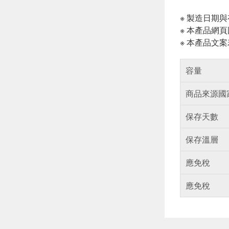
※ 製造日期
※ 本產品網
※ 本產品文
容量
商品來源國
保存天數
保存溫層
應免稅
應免稅