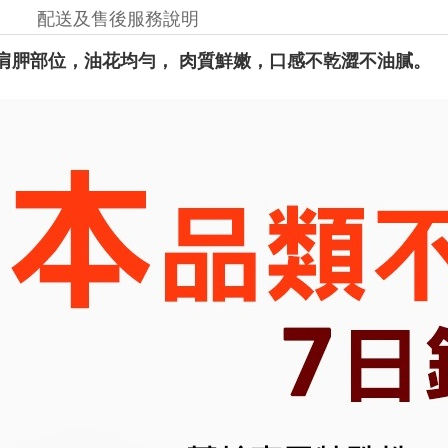
配送及售後服務說明
肩胛部位，油花均勻， 肉質鮮嫩，口感不乾澀不油膩。