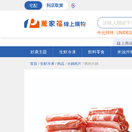
宅配
到店取貨
中元拜拜
UNIDES
海苔
巧克力
罐頭
線上商
好康主題
生鮮冷凍
飲料零食
米油沖
首頁
/ 生鮮冷凍
/ 肉品
/ 火鍋肉片
/ 豬肉火鍋