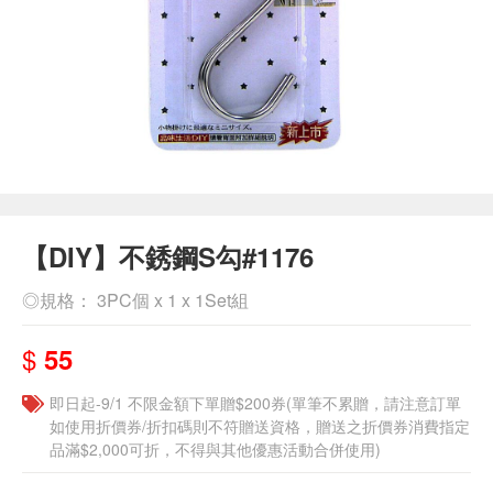
【DIY】不銹鋼S勾#1176
◎規格： 3PC個 x 1 x 1Set組
$
55
即日起-9/1 不限金額下單贈$200券(單筆不累贈，請注意訂單
如使用折價券/折扣碼則不符贈送資格，贈送之折價券消費指定
品滿$2,000可折，不得與其他優惠活動合併使用)