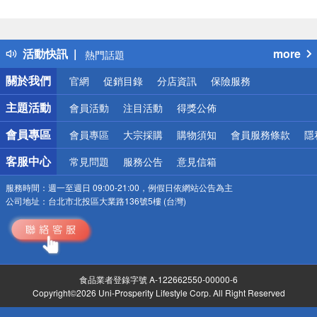
偏遠地區配送
詐騙網頁！請小心！
得獎公告
活動快訊
more
熱門話題
銀行優惠
關於我們
官網
促銷目錄
分店資訊
保險服務
偏遠地區配送
詐騙網頁！請小心！
主題活動
會員活動
注目活動
得獎公佈
會員專區
會員專區
大宗採購
購物須知
會員服務條款
隱
客服中心
常見問題
服務公告
意見信箱
服務時間：
週一至週日 09:00-21:00，例假日依網站公告為主
公司地址：
台北市北投區大業路136號5樓 (台灣)
食品業者登錄字號 A-122662550-00000-6
Copyright©2026 Uni-Prosperity Lifestyle Corp. All Right Reserved