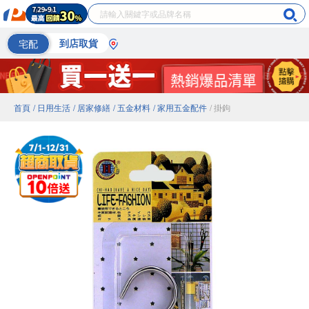
宅配
到店取貨
首頁
/ 日用生活
/ 居家修繕
/ 五金材料
/ 家用五金配件
/ 掛鉤