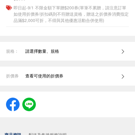
即日起-9/1 不限金額下單贈$200券(單筆不累贈，請注意訂單
如使用折價券/折扣碼則不符贈送資格，贈送之折價券消費指定
品滿$2,000可折，不得與其他優惠活動合併使用)
規格：
請選擇數量、規格
折價券
查看可使用的折價券
商品資訊
配送及售後服務說明