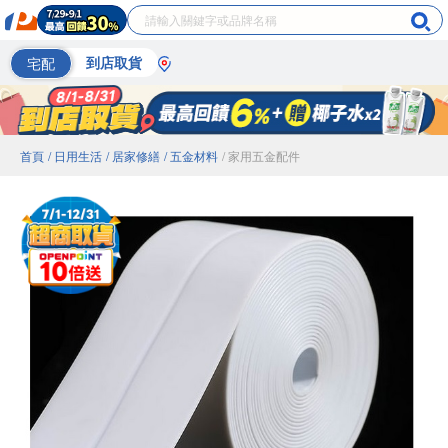
宅配
到店取貨
首頁
/ 日用生活
/ 居家修繕
/ 五金材料
/ 家用五金配件