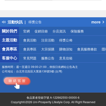
偏遠地區配送
詐騙網頁！請小心！
得獎公告
活動快訊
more
熱門話題
銀行優惠
關於我們
官網
促銷目錄
分店資訊
保險服務
偏遠地區配送
詐騙網頁！請小心！
主題活動
會員活動
注目活動
得獎公佈
會員專區
會員專區
大宗採購
購物須知
會員服務條款
隱
客服中心
常見問題
服務公告
意見信箱
服務時間：
週一至週日 09:00-21:00，例假日依網站公告為主
公司地址：
台北市北投區大業路136號5樓 (台灣)
食品業者登錄字號 A-122662550-00000-6
Copyright©2026 Uni-Prosperity Lifestyle Corp. All Right Reserved