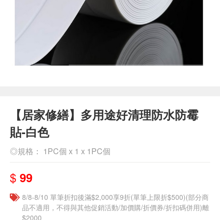
【居家修繕】多用途好清理防水防霉
貼-白色
◎規格： 1PC個 x 1 x 1PC個
$
99
8/8-8/10 單筆折扣後滿$2,000享9折(單筆上限折$500)(部分商
品不適用，不得與其他促銷活動/加價購/折價券/折扣碼併用)離
$2000