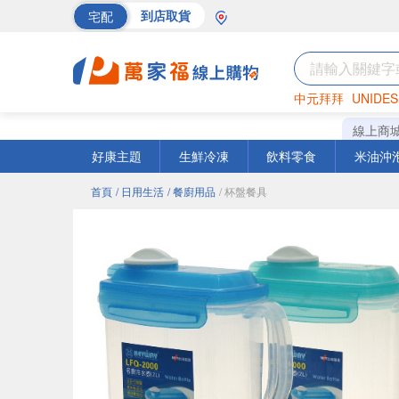
宅配
到店取貨
中元拜拜
UNIDES
巧克力
罐頭
海苔
線上商
好康主題
生鮮冷凍
飲料零食
米油沖
首頁
/ 日用生活
/ 餐廚用品
/ 杯盤餐具