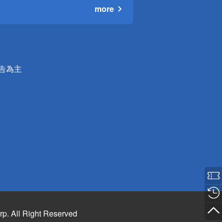
more
公告為主
rp. All Right Reserved