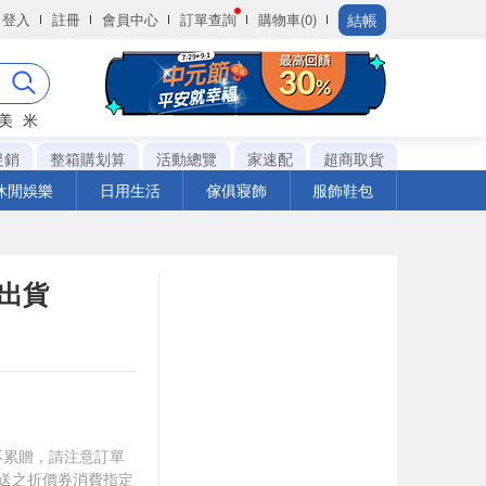
結帳
登入
註冊
會員中心
訂單查詢
購物車(0)
美
米
促銷
整箱購划算
活動總覽
家速配
超商取貨
休閒娛樂
日用生活
傢俱寢飾
服飾鞋包
機出貨
筆不累贈，請注意訂單
贈送之折價券消費指定