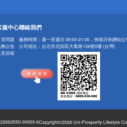
送
客服中心
聯絡我們
請小心！
常見問題
服務時間：
週一至週日 09:00-21:00，例假日依網站
服務公告
公司地址：
台北市北投區大業路136號5樓 (台灣)
意見信箱
662550-00000-6
Copyright©2026 Uni-Prosperity Lifestyle Co