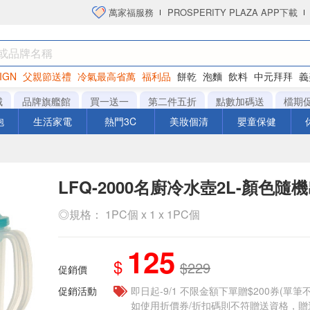
萬家福服務
PROSPERITY PLAZA APP下載
IGN
父親節送禮
冷氣最高省萬
福利品
餅乾
泡麵
飲料
中元拜拜
義
洋芋片
城
品牌旗艦館
買一送一
第二件五折
點數加碼送
檔期
泡
生活家電
熱門3C
美妝個清
嬰童保健
LFQ-2000名廚冷水壺2L-顏色隨
◎規格： 1PC個 x 1 x 1PC個
125
$
$229
促銷價
促銷活動
即日起-9/1 不限金額下單贈$200券(單
如使用折價券/折扣碼則不符贈送資格，