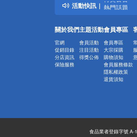
活動快訊
熱門話題
銀行優惠
偏遠地區配
關於我們
主題活動
會員專區
詐騙網頁！
官網
會員活動
會員專區
促銷目錄
注目活動
大宗採購
分店資訊
得獎公佈
購物須知
保險服務
會員服務條款
隱私權政策
退貨須知
食品業者登錄字號 A-122