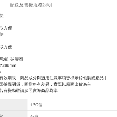
配送及售後服務說明
方便
拿取方便
方便
拿取方便
丙烯), 矽膠圈
*265mm
s
與有效期限，商品成分與適用注意事項皆標示於包裝或產品中
頁因拍攝關係，圖檔略有差異，實際以廠商出貨為主
案若有變動敬請參照實際商品為準
1PC個
家
台灣