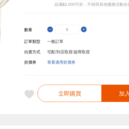
品滿$2,000可折，不得與其他優惠活動合
數量
訂單類型
一般訂單
出貨方式
宅配/到店取貨/超商取貨
折價券
查看適用折價券
立即購買
加