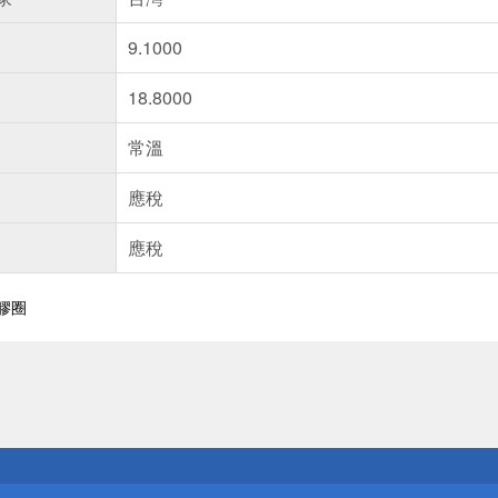
9.1000
18.8000
常溫
應稅
應稅
矽膠圈
送
請小心！