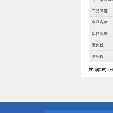
商品高度
商品寬度
保存溫層
應免稅
應免稅
PP(聚丙烯), 
偏遠地區配
詐騙網頁！
得獎公告