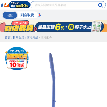
宅配
到店取貨
首頁
/ 日用生活
/ 衛浴用品
/ 衛浴配件