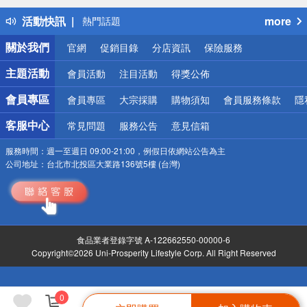
得獎公告
活動快訊
more
熱門話題
銀行優惠
關於我們
官網
促銷目錄
分店資訊
保險服務
偏遠地區配送
詐騙網頁！請小心！
主題活動
會員活動
注目活動
得獎公佈
會員專區
會員專區
大宗採購
購物須知
會員服務條款
隱
客服中心
常見問題
服務公告
意見信箱
服務時間：
週一至週日 09:00-21:00，例假日依網站公告為主
公司地址：
台北市北投區大業路136號5樓 (台灣)
食品業者登錄字號 A-122662550-00000-6
Copyright©2026 Uni-Prosperity Lifestyle Corp. All Right Reserved
0