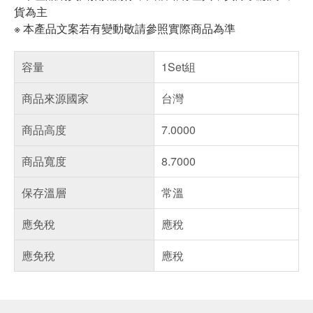
貨為主
※ 本產品文案若有變動敬請參照實際商品為準
容量
1Set組
商品來源國家
台灣
商品高度
7.0000
商品寬度
8.7000
保存溫層
常溫
應免稅
應稅
應免稅
應稅
偏遠地區配送
詐騙網頁！請小心！