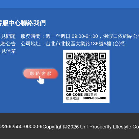
送
客服中心
聯絡我們
請小心！
常見問題
服務時間：
週一至週日 09:00-21:00，例假日依網站
服務公告
公司地址：
台北市北投區大業路136號5樓 (台灣)
意見信箱
662550-00000-6
Copyright©2026 Uni-Prosperity Lifestyle Co