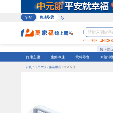
宅配
到店取貨
中元拜拜
UNIDES
巧克力
罐頭
咖啡
線上商
好康主題
生鮮冷凍
飲料零食
米油沖
首頁
/ 日用生活
/ 衛浴用品
/ 衛浴配件