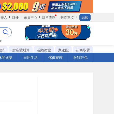
結帳
登入
註冊
會員中心
訂單查詢
購物車(0)
米
促銷
整箱購划算
活動總覽
家速配
超商取貨
休閒娛樂
日用生活
傢俱寢飾
服飾鞋包