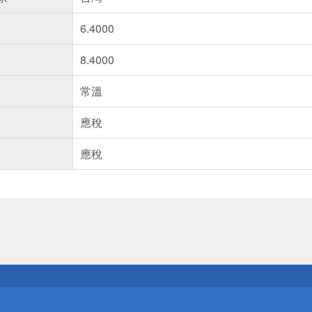
6.4000
8.4000
常溫
應稅
應稅
送
請小心！