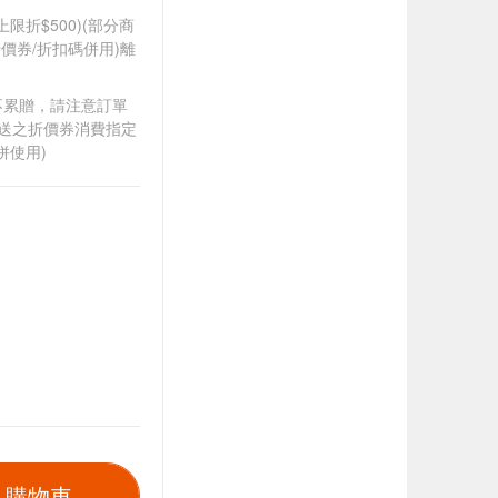
筆上限折$500)(部分商
價券/折扣碼併用)離
筆不累贈，請注意訂單
贈送之折價券消費指定
併使用)
入購物車