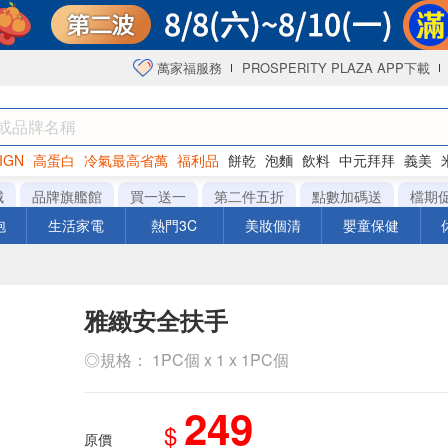
萬家福服務
PROSPERITY PLAZA APP下載
IGN
高蛋白
冷氣最高省萬
福利品
餅乾
泡麵
飲料
中元拜拜
義美
海苔
城
品牌旗艦館
買一送一
第二件五折
點數加碼送
檔期
泡
生活家電
熱門3C
美妝個清
嬰童保健
雅緻安全扶手
◎規格： 1PC個 x 1 x 1PC個
249
$
原價