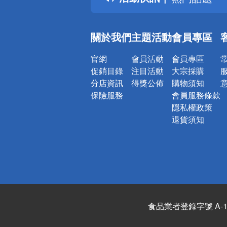
銀行優惠
偏遠地區配
關於我們
主題活動
會員專區
詐騙網頁！
官網
會員活動
會員專區
促銷目錄
注目活動
大宗採購
分店資訊
得獎公佈
購物須知
保險服務
會員服務條款
隱私權政策
退貨須知
食品業者登錄字號 A-122