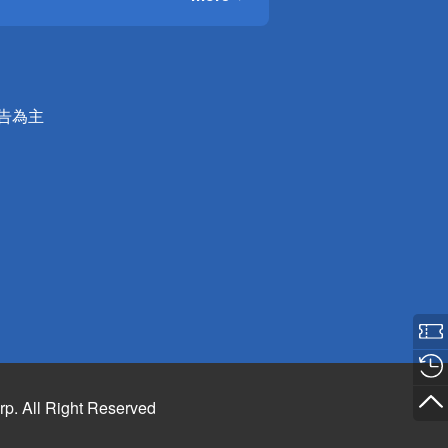
公告為主
rp. All Right Reserved