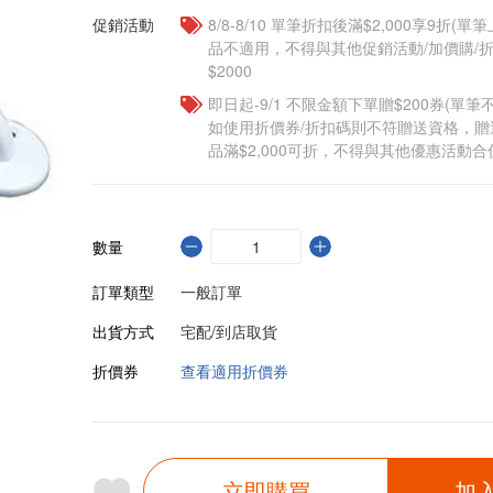
促銷活動
8/8-8/10 單筆折扣後滿$2,000享9折(單
品不適用，不得與其他促銷活動/加價購/折
$2000
即日起-9/1 不限金額下單贈$200券(單
如使用折價券/折扣碼則不符贈送資格，
品滿$2,000可折，不得與其他優惠活動合
數量
訂單類型
一般訂單
出貨方式
宅配/到店取貨
折價券
查看適用折價券
立即購買
加