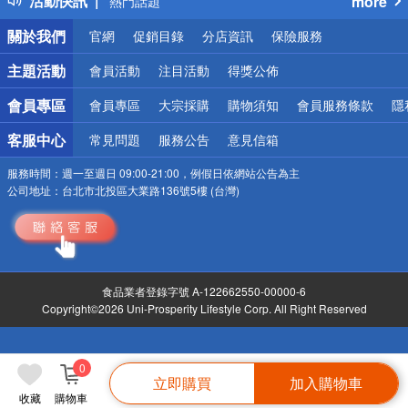
活動快訊
more
熱門話題
銀行優惠
關於我們
官網
促銷目錄
分店資訊
保險服務
偏遠地區配送
詐騙網頁！請小心！
主題活動
會員活動
注目活動
得獎公佈
會員專區
會員專區
大宗採購
購物須知
會員服務條款
隱
客服中心
常見問題
服務公告
意見信箱
服務時間：
週一至週日 09:00-21:00，例假日依網站公告為主
公司地址：
台北市北投區大業路136號5樓 (台灣)
食品業者登錄字號 A-122662550-00000-6
Copyright©2026 Uni-Prosperity Lifestyle Corp. All Right Reserved
0
立即購買
加入購物車
收藏
購物車