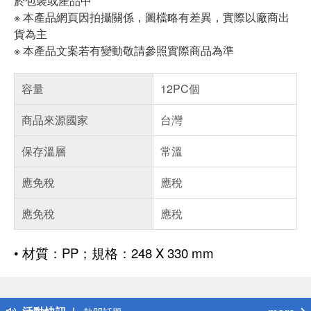
於包裝或產品中
※ 本產品網頁因拍攝關係，圖檔略有差異，實際以廠商出
貨為主
※ 本產品文案若有變動敬請參照實際商品為準
容量
12PC個
商品來源國家
台灣
保存溫層
常溫
應免稅
應稅
應免稅
應稅
• 材質：PP；規格：248 X 330 mm
偏遠地區配送
詐騙網頁！請小心！
得獎公告