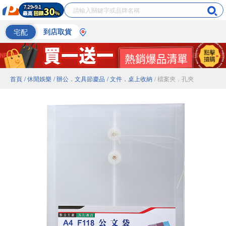
宅配
到店取貨
首頁
/ 休閒娛樂
/ 辦公．文具節慶品
/ 文件．桌上收納
/ 檔案夾．孔夾