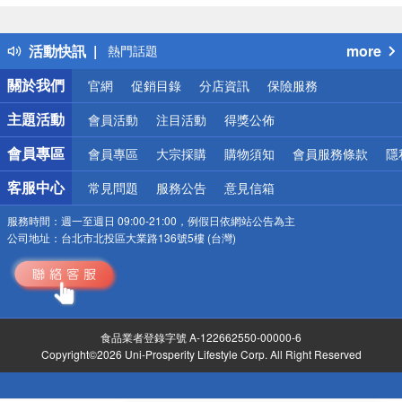
詐騙網頁！請小心！
得獎公告
活動快訊
more
熱門話題
銀行優惠
關於我們
官網
促銷目錄
分店資訊
保險服務
偏遠地區配送
詐騙網頁！請小心！
主題活動
會員活動
注目活動
得獎公佈
會員專區
會員專區
大宗採購
購物須知
會員服務條款
隱
客服中心
常見問題
服務公告
意見信箱
服務時間：
週一至週日 09:00-21:00，例假日依網站公告為主
公司地址：
台北市北投區大業路136號5樓 (台灣)
食品業者登錄字號 A-122662550-00000-6
Copyright©2026 Uni-Prosperity Lifestyle Corp. All Right Reserved