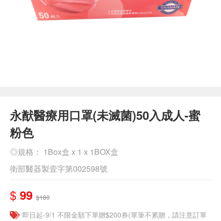
永猷醫療用口罩(未滅菌)50入成人-蜜
粉色
◎規格： 1Box盒 x 1 x 1BOX盒
衛部醫器製壹字第002598號
$
99
$180
即日起-9/1 不限金額下單贈$200券(單筆不累贈，請注意訂單