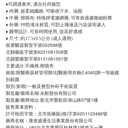
♦可調適鼻夾, 適合任何臉型
♦ 內層: 超柔細纖維, 可吸收汗水、油脂
♦ 中層: 熔噴布, 特殊靜電濾網層, 可有效過濾微細粉塵
♦ 外層: PP防潑水材質, 可防止唾液及污染源等滲入
♦ 圓帶設計, 可長時間使用, 提高舒適感
♦ 尺寸: 約17.5x9.5公分 (成人適用)
衛署醫器製壹字第002598號
北縣藥販字號第6231081508號
北縣鶯藥製字第6131081051號
主要成分:不織佈.熔噴布
效能:限醫療器材管理辦法[醫療用衣物(I.4040]第一等級鑑
別範圍
類別:第I類:一般及整型外科手術裝置
製造廠/藥商名稱:永猷股份有限公司
製造廠/藥商地址:新北市鶯歌區湖山路57號1樓
販售業者資料：
許可執照字號：北市衛藥販(南)字第6201123486號
藥商名稱：康達盛通生活事業股份有限公司
藥商地址：180台北市萬華區桂林路1號地下一層